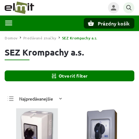
Prázdny košík
Hľadať
Domov
Predávané značky
SEZ Krompachy a.s.
/
/
SEZ Krompachy a.s.
Otvoriť filter
Najpredávanejšie
Najlacnejšie
Najdrahšie
Abecedne