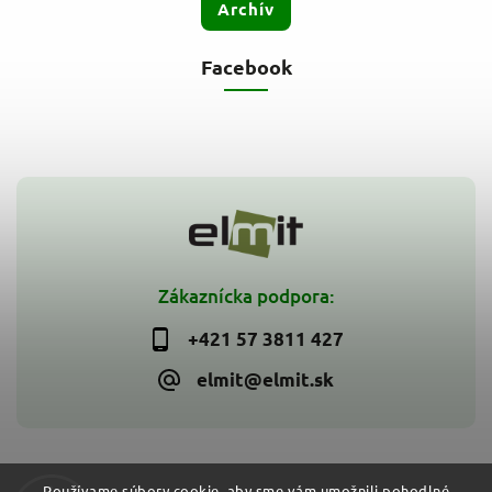
Archív
Facebook
Zákaznícka podpora:
+421 57 3811 427
elmit@elmit.sk
Používame súbory cookie, aby sme vám umožnili pohodlné