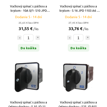
Vačkový spínač s páčkou a
Vačkový spínač s páčkou a
krytom - 10A 0/1- S10 JPD
krytom - S 16 JPD 1103 A6 -
1103 A6
16A
Dodanie 5 - 14 dní
Dodanie 5 - 14 dní
25,65 € bez DPH
27,45 € bez DPH
31,55 €
33,76 €
/ ks
/ ks
Do košíka
Do košíka
Vačkový spínač s páčkou a
Vačkový spínač s páčkou a
čelnou doskou - S 10 JD 1103
čelnou doskou - S25 JD 9151