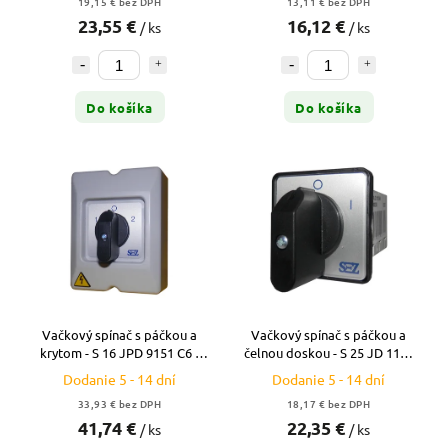
19,15 € bez DPH
13,11 € bez DPH
23,55 €
16,12 €
/ ks
/ ks
Do košíka
Do košíka
Vačkový spínač s páčkou a
Vačkový spínač s páčkou a
krytom - S 16 JPD 9151 C6 -
čelnou doskou - S 25 JD 1103
16A - reverzačný (1/0/2)
A6 - 25A
Dodanie 5 - 14 dní
Dodanie 5 - 14 dní
33,93 € bez DPH
18,17 € bez DPH
41,74 €
22,35 €
/ ks
/ ks