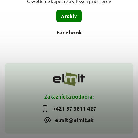
Osvetlenie kúpeľne a vlhkých priestorov
Archív
Facebook
Zákaznícka podpora:
+421 57 3811 427
elmit@elmit.sk