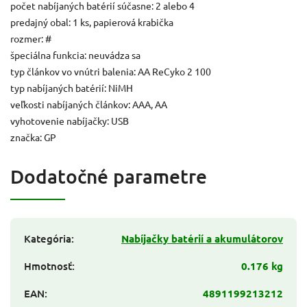
počet nabíjaných batérií súčasne: 2 alebo 4
predajný obal: 1 ks, papierová krabička
rozmer: #
špeciálna funkcia: neuvádza sa
typ článkov vo vnútri balenia: AA ReCyko 2 100
typ nabíjaných batérií: NiMH
veľkosti nabíjaných článkov: AAA, AA
vyhotovenie nabíjačky: USB
značka: GP
Dodatočné parametre
Kategória
:
Nabíjačky batérií a akumulátorov
Hmotnosť
:
0.176 kg
EAN
:
4891199213212