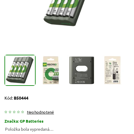
Kód:
B50444
Neohodnotené
Značka:
GP Batteries
Položka bola vypredaná…