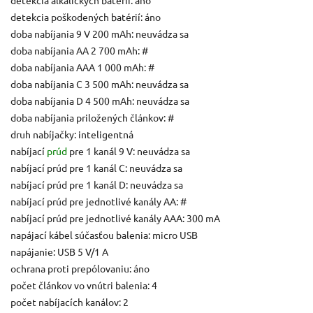
detekcia poškodených batérií: áno
doba nabíjania 9 V 200 mAh: neuvádza sa
doba nabíjania AA 2 700 mAh: #
doba nabíjania AAA 1 000 mAh: #
doba nabíjania C 3 500 mAh: neuvádza sa
doba nabíjania D 4 500 mAh: neuvádza sa
doba nabíjania priložených článkov: #
druh nabíjačky: inteligentná
nabíjací
prúd
pre 1 kanál 9 V: neuvádza sa
nabíjací prúd pre 1 kanál C: neuvádza sa
nabíjací prúd pre 1 kanál D: neuvádza sa
nabíjací prúd pre jednotlivé kanály AA: #
nabíjací prúd pre jednotlivé kanály AAA: 300 mA
napájací kábel súčasťou balenia: micro USB
napájanie: USB 5 V/1 A
ochrana proti prepólovaniu: áno
počet článkov vo vnútri balenia: 4
počet nabíjacích kanálov: 2