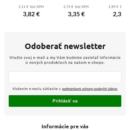
čierny - 5-žilový
10A B 6kA
medený P
3,11 € bez DPH
2,72 € bez DPH
1,89 € bez 
vý
prívod pre
(286519) – xPole
čierny - 5-ži
3,82 €
3,35 €
2,33 €
k
výkonné varné
Moeller
prívod pre v
dosky a stroje
dosky a zás
Odoberať newsletter
Vložte svoj e-mail a my Vám budeme zasielať informácie
o nových produktoch na našom e-shope.
Vložením e-mailu súhlasíte s
podmienkami ochrany osobných údajov
Prihlásiť sa
Informácie pre vás