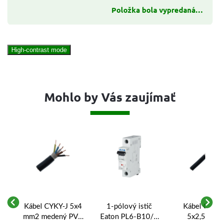
Položka bola vypredaná…
High-contrast mode
Mohlo by Vás zaujímať
Kábel CYKY-J 5x4
1-pólový istič
Kábel CYKY
mm2 medený PVC
Eaton PL6-B10/1
5x2,5 mm