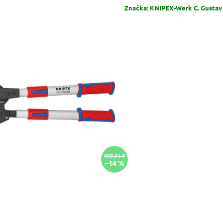
Značka:
KNIPEX-Werk C. Gustav
997,21 €
–14 %