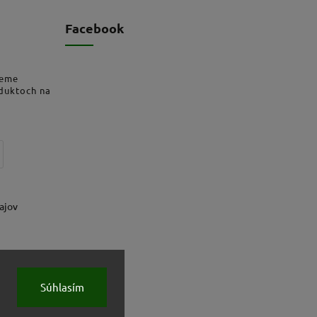
Facebook
deme
oduktoch na
ajov
Súhlasím