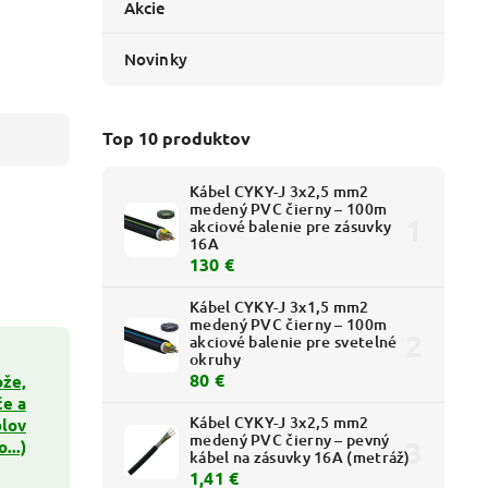
Akcie
Novinky
Top 10 produktov
Kábel CYKY-J 3x2,5 mm2
medený PVC čierny – 100m
akciové balenie pre zásuvky
16A
130 €
Kábel CYKY-J 3x1,5 mm2
medený PVC čierny – 100m
akciové balenie pre svetelné
okruhy
80 €
že,
če a
Kábel CYKY-J 3x2,5 mm2
blov
medený PVC čierny – pevný
...)
kábel na zásuvky 16A (metráž)
1,41 €