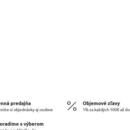
nná predajňa
Objemové zľavy
hnite si objednávky aj osobne
1% za každých 100€ až d
oradíme s výberom
me tu pre Vás Po - So