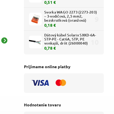
0,51 €
Svorka WAGO 2273 (2273-203)
– 3-vodičová, 2,5 mm2,
bezskrutková (oranžová)
0,18 €
Dátový kábel Solarix SXKD-6A-
STP-PE - Cat6A, STP, PE
vonkajší, drôt (26000040)
Multifunkčné kliešte
Presné kliešte KNIPEX na
0,78 €
Knipex NexStrip 12 72
fotovoltiku a tvrdé
190 (3v1) - 0,03–10 mm2
izolácie (2,5 – 10,0 mm2)
114,45 € bez DPH
116,64 € bez DPH
– 12 12 10
140,77 €
143,47 €
Prijímame online platby
Hodnotenie tovaru