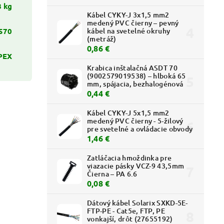
8 kg
Kábel CYKY-J 3x1,5 mm2
medený PVC čierny – pevný
570
kábel na svetelné okruhy
(metráž)
0,86 €
PEX
Krabica inštalačná ASDT 70
(9002579019538) – hlboká 65
mm, spájacia, bezhalogénová
0,44 €
Kábel CYKY-J 5x1,5 mm2
medený PVC čierny - 5-žilový
pre svetelné a ovládacie obvody
1,46 €
Zatláčacia hmoždinka pre
viazacie pásky VCZ-9 43,5mm
Čierna – PA 6.6
0,08 €
Dátový kábel Solarix SXKD-5E-
FTP-PE - Cat5e, FTP, PE
vonkajší, drôt (27655192)