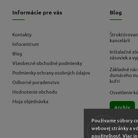
Informácie pre vás
Blog
Kontakty
Štruktúrovan
kancelárii
Infocentrum
Inštalačné zó
Blog
zásuviek a v
Všeobecné obchodné podmienky
Základné nára
Podmienky ochrany osobných údajov
domáceho maj
kufri
Odborné poradenstvo
Hodnotenie obchodu
Osvetlenie kú
Moja objednávka
Archív
Používame súbory co
webovej stránky a vď
použiteľnosť.
Viac i