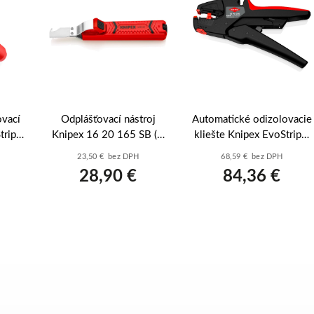
ovací
Odplášťovací nástroj
Automatické odizolovacie
Strip®
Knipex 16 20 165 SB (O
kliešte Knipex EvoStrip®
8–13
8-28 mm) s hákovou
(12 40 200) - 0,03–10
23,50 € bez DPH
68,59 € bez DPH
čepeľou
mm2
28,90 €
84,36 €