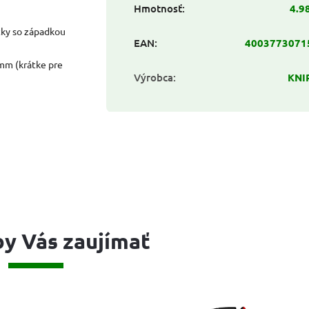
Hmotnosť
:
4.9
tky so západkou
EAN
:
4003773071
 mm (krátke pre
Výrobca
:
KNI
y Vás zaujímať