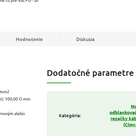
Hodnotenie
Diskusia
Dodatočné parametre
0 mm2
er): 100,00 O mm
No
odblankova
gumovým alebo
Kategória
:
rezačky ká
(Cimco