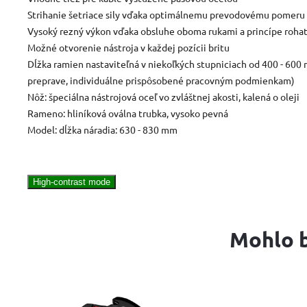
Strihanie šetriace sily vďaka optimálnemu prevodovému pomeru
Vysoký rezný výkon vďaka obsluhe oboma rukami a princípe roha
Možné otvorenie nástroja v každej pozícii britu
Dĺžka ramien nastaviteľná v niekoľkých stupniciach od 400 - 600
preprave, individuálne prispôsobené pracovným podmienkam)
Nôž: špeciálna nástrojová oceľ vo zvláštnej akosti, kalená o oleji
Rameno: hliníková oválna trubka, vysoko pevná
Model: dĺžka náradia: 630 - 830 mm
High-contrast mode
Mohlo b