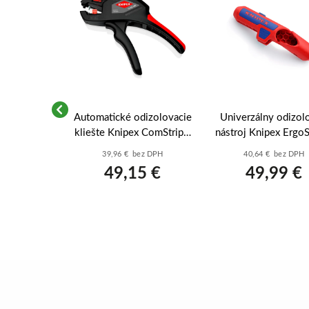
lektrikárov
Automatické odizolovacie
Univerzálny odizol
5 155 SB
kliešte Knipex ComStrip®
nástroj Knipex Ergo
S puzdrom
(12 62 180) - 0,2–6,0
(16 95 01 SB) - O 
ez DPH
39,96 € bez DPH
40,64 € bez DPH
mm2
mm
8 €
49,15 €
49,99 €