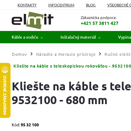
KONTAKTY
INFOCENTRUM
BLOG
VŠEOBECNÉ 
MOJA OBJEDNÁVKA
Zákaznícka podpora:
+421 57 3811 427
Káble a vodiče
Inštalačný materiál
Vypína
Domov
Náradie a meracie prístroje
Ručné elektr
/
/
Kliešte na káble s teleskopickou rokoväťou - 953210
Kliešte na káble s te
9532100 - 680 mm
Kód:
95 32 100