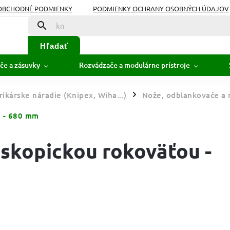
OBCHODNÉ PODMIENKY
PODMIENKY OCHRANY OSOBNÝCH ÚDAJOV
Hľadať
če a zásuvky
Rozvádzače a modulárne prístroje
ikárske náradie (Knipex, Wiha...)
Nože, odblankovače a 
/
0 - 680 mm
leskopickou rokoväťou -