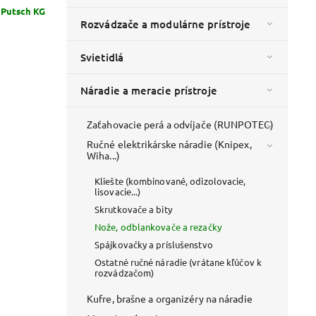
 Putsch KG
Rozvádzače a modulárne prístroje
Svietidlá
Náradie a meracie prístroje
Zaťahovacie perá a odvíjače (RUNPOTEC)
Ručné elektrikárske náradie (Knipex,
Wiha...)
Kliešte (kombinované, odizolovacie,
lisovacie...)
Skrutkovače a bity
Nože, odblankovače a rezačky
Spájkovačky a príslušenstvo
Ostatné ručné náradie (vrátane kľúčov k
rozvádzačom)
Kufre, brašne a organizéry na náradie