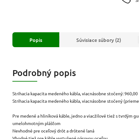
Popis
Súvisiace súbory (2)
Podrobný popis
Strihacia kapacita medeného kábla, viacnásobne stočený: 960,0
Strihacia kapacita medeného kábla, viacnásobne stočený (priem
Pre medené a hliníková káble, jedno a viacžilové tiež s tvrdým 
umelohmotným plášťom
Nevhodné pre oceľový drôt a drôtené laná
Vhodné tiež pre káble vystužené pásovou oceľou