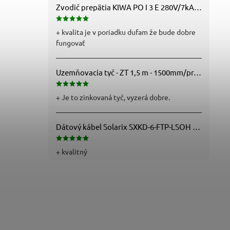
Zvodič prepätia KIWA PO I 3 E 280V/7kA B+C+D (T1+T2+T3) 3P - 81.201
+ kvalita je v poriadku dufam že bude dobre
fungovať
Uzemňovacia tyč - ZT 1,5 m - 1500mm/pr.25mm - Fe/Zn - f712112
+ Je to zinkovaná tyč, vyzerá dobre.
Dátový kábel Solarix SXKD-6-FTP-LSOH - Cat6, FTP, LSOH, drôt (26000005)
+ kvalitný