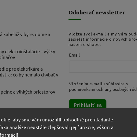
Odoberať newsletter
á kabeláž v byte, dome a
Vložte svoj e-mail a my Vám bu
zasielať informácie o nových pr
našom e-shope.
ny elektroinštalácie – výšky
Email
ypínačov
die pre elektrikára a
stra: čo by nemalo chýbať v
Vložením e-mailu súhlasíte s
podmienkami ochrany osobných úd
peľne a vlhkých priestorov
Prihlásiť sa
okie, aby sme vám umožnili pohodlné prehliadanie
aka analýze neustále zlepšovali jej funkcie, výkon a
nformácií