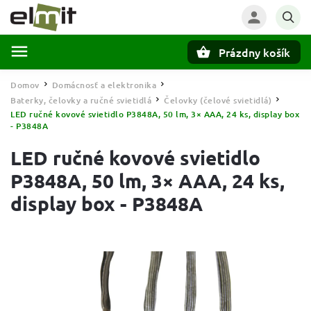
Prázdny košík
Hľadať
Domov
Domácnosť a elektronika
/
/
Baterky, čelovky a ručné svietidlá
Čelovky (čelové svietidlá)
/
/
LED ručné kovové svietidlo P3848A, 50 lm, 3× AAA, 24 ks, display box
- P3848A
LED ručné kovové svietidlo
P3848A, 50 lm, 3× AAA, 24 ks,
display box - P3848A