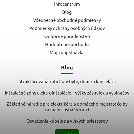
Infocentrum
Blog
Všeobecné obchodné podmienky
Podmienky ochrany osobných údajov
Odborné poradenstvo
Hodnotenie obchodu
Moja objednávka
Blog
Štruktúrovaná kabeláž v byte, dome a kancelárii
Inštalačné zóny elektroinštalácie – výšky zásuviek a vypínačov
Základné náradie pre elektrikára a domáceho majstra: čo by
nemalo chýbať v kufri
Osvetlenie kúpeľne a vlhkých priestorov