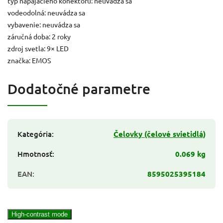
typ napájacieho konektoru: neuvádza sa
vodeodolná: neuvádza sa
vybavenie: neuvádza sa
záručná doba: 2 roky
zdroj svetla: 9× LED
značka: EMOS
Dodatočné parametre
Kategória
:
Čelovky (čelové svietidlá)
Hmotnosť
:
0.069 kg
EAN
:
8595025395184
High-contrast mode