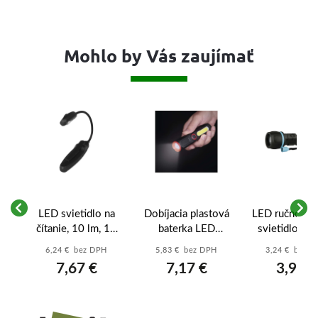
Mohlo by Vás zaujímať
LED
LED svietidlo na
Dobíjacia plastová
LED ručné g
ok
čítanie, 10 lm, 1×
baterka LED
svietidlo P3
m,
AAA - P3400
P4720, 120 lm, 10
20 lm, 2× A
6,24 € bez DPH
5,83 € bez DPH
3,24 € bez 
ox
KS, display box -
P3861
7,67 €
7,17 €
3,98 €
P4720