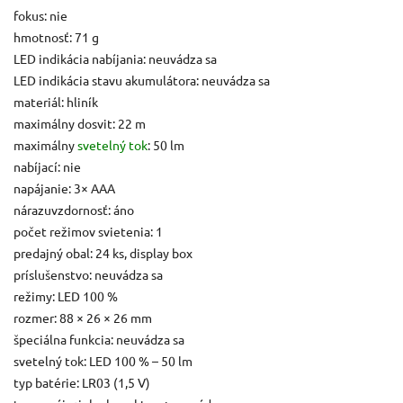
fokus: nie
hmotnosť: 71 g
LED indikácia nabíjania: neuvádza sa
LED indikácia stavu akumulátora: neuvádza sa
materiál: hliník
maximálny dosvit: 22 m
maximálny
svetelný tok
: 50 lm
nabíjací: nie
napájanie: 3× AAA
nárazuvzdornosť: áno
počet režimov svietenia: 1
predajný obal: 24 ks, display box
príslušenstvo: neuvádza sa
režimy: LED 100 %
rozmer: 88 × 26 × 26 mm
špeciálna funkcia: neuvádza sa
svetelný tok: LED 100 % – 50 lm
typ batérie: LR03 (1,5 V)