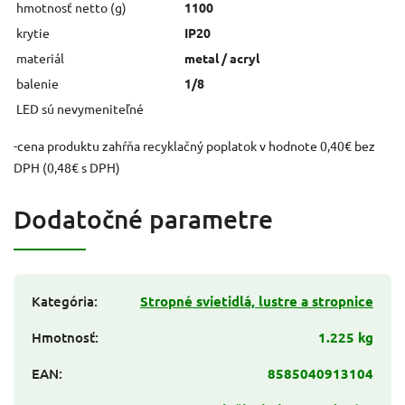
hmotnosť netto (g)
1100
krytie
IP20
materiál
metal / acryl
balenie
1/8
LED sú nevymeniteľné
-cena produktu zahŕňa recyklačný poplatok v hodnote 0,40€ bez
DPH (0,48€ s DPH)
Dodatočné parametre
Kategória
:
Stropné svietidlá, lustre a stropnice
Hmotnosť
:
1.225 kg
EAN
:
8585040913104