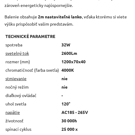
zároveň energeticky najúspornejšie.
Balenie obsahuje
2m nastaviteľné lanko
, vďaka ktorému si viete
výšku prispôsobiť vašim predstavám.
TECHNICKÉ PARAMETRE
spotreba
32W
svetelný tok
2600Lm
rozmer (mm)
1200x70x40
chromatičnosť (farba svetla)
4000K
stmievanie
nie
nočný režim
nie
diaľkový ovládač
-
uhol svetla
120°
napätie
AC185 - 265V
životnosť
30 000h
spínací cyklus
25 000 x