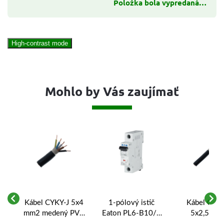
Položka bola vypredaná…
High-contrast mode
Mohlo by Vás zaujímať
Kábel CYKY-J 5x4
1-pólový istič
Kábel CYKY
mm2 medený PVC
Eaton PL6-B10/1
5x2,5 mm
čierny - 5-žilový
10A B 6kA
medený P