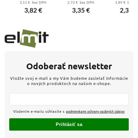
3,11 € bez DPH
2,72 € bez DPH
1,89 € bez 
vý
prívod pre
(286519) – xPole
čierny - 5-ži
3,82 €
3,35 €
2,33 €
k
výkonné varné
Moeller
prívod pre v
dosky a stroje
dosky a zás
Odoberať newsletter
Vložte svoj e-mail a my Vám budeme zasielať informácie
o nových produktoch na našom e-shope.
Vložením e-mailu súhlasíte s
podmienkami ochrany osobných údajov
Prihlásiť sa