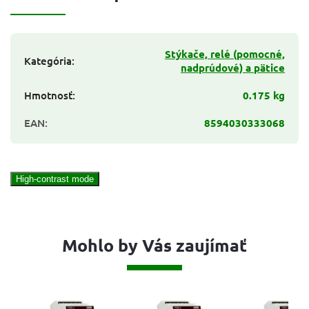
Stýkače, relé (pomocné,
Kategória
:
nadprúdové) a pätice
Hmotnosť
:
0.175 kg
EAN
:
8594030333068
High-contrast mode
Mohlo by Vás zaujímať