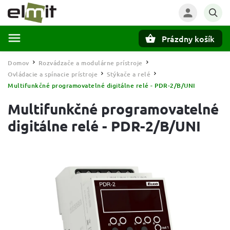
Prázdny košík
Hľadať
Domov
Rozvádzače a modulárne prístroje
/
/
Ovládacie a spínacie prístroje
Stýkače a relé
/
/
Multifunkčné programovatelné digitálne relé - PDR-2/B/UNI
Multifunkčné programovatelné
digitálne relé - PDR-2/B/UNI