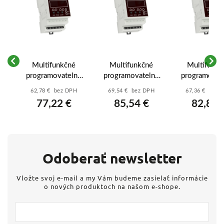
vý
Multifunkčné
Multifunkčné
Multifunkč
programovatelné
programovatelné
programovat
3P
digitálne relé -
digitálne relé -
digitálne rel
H
62,78 € bez DPH
69,54 € bez DPH
67,36 € bez 
PDR-2/A/230
PDR-2/A/UNI
PDR-2/B/2
77,22 €
85,54 €
82,85 
Odoberať newsletter
Vložte svoj e-mail a my Vám budeme zasielať informácie
o nových produktoch na našom e-shope.