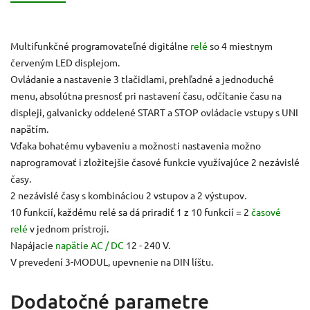
Multifunkčné programovateľné digitálne
relé
so 4 miestnym
červeným LED displejom.
Ovládanie a nastavenie 3 tlačidlami, prehľadné a jednoduché
menu, absolútna presnosť pri nastavení času, odčítanie času na
displeji, galvanicky oddelené START a STOP ovládacie vstupy s UNI
napätím.
Vďaka bohatému vybaveniu a možnosti nastavenia možno
naprogramovať i zložitejšie časové funkcie využívajúce 2 nezávislé
časy.
2 nezávislé časy s kombináciou 2 vstupov a 2 výstupov.
10 funkcií, každému relé sa dá priradiť 1 z 10 funkcií = 2
časové
relé
v jednom prístroji.
Napájacie
napätie
AC / DC
12 - 240 V.
V prevedení 3-MODUL, upevnenie na DIN líštu.
Dodatočné parametre