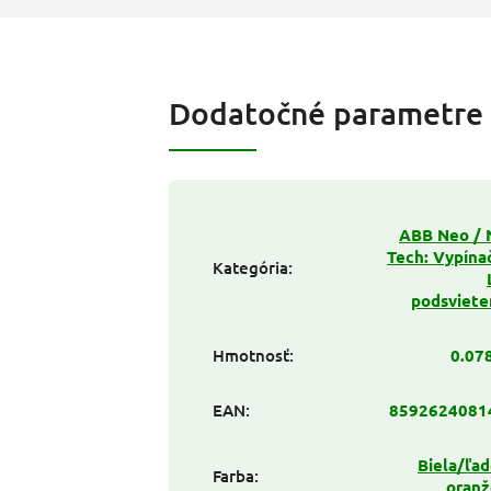
Dodatočné parametre
ABB Neo / 
Tech: Vypína
Kategória
:
podsviete
Hmotnosť
:
0.07
EAN
:
8592624081
Biela/ľa
Farba
:
oranž