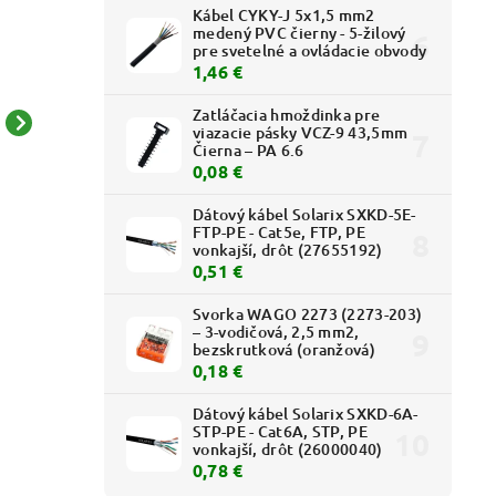
Kábel CYKY-J 5x1,5 mm2
medený PVC čierny - 5-žilový
pre svetelné a ovládacie obvody
1,46 €
Zatláčacia hmoždinka pre
viazacie pásky VCZ-9 43,5mm
Krabica inštalačná ASDT
Dátový kábel Solarix
Čierna – PA 6.6
70 (9002579019538) –
SXKD-5E-FTP-PE - Cat5e,
0,08 €
hlboká 65 mm, spájacia,
FTP, PE vonkajší, drôt
(
0,36 € bez DPH
0,41 € bez DPH
bezhalogénová
(27655192)
Dátový kábel Solarix SXKD-5E-
0,44 €
0,51 €
FTP-PE - Cat5e, FTP, PE
vonkajší, drôt (27655192)
0,51 €
Svorka WAGO 2273 (2273-203)
– 3-vodičová, 2,5 mm2,
bezskrutková (oranžová)
0,18 €
Dátový kábel Solarix SXKD-6A-
STP-PE - Cat6A, STP, PE
vonkajší, drôt (26000040)
0,78 €