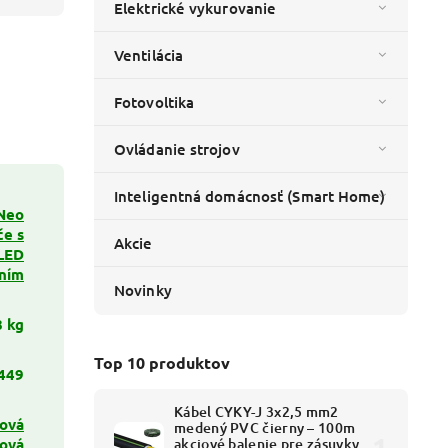
Elektrické vykurovanie
Ventilácia
Fotovoltika
Ovládanie strojov
Inteligentná domácnosť (Smart Home)
Neo
če s
Akcie
LED
ním
Novinky
8 kg
Top 10 produktov
449
Kábel CYKY-J 3x2,5 mm2
dová
medený PVC čierny – 100m
ová
akciové balenie pre zásuvky