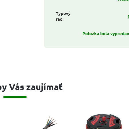
Typový
rad
:
Položka bola vypreda
y Vás zaujímať