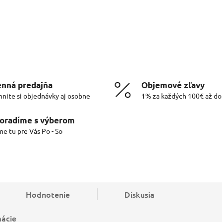
nná predajňa
Objemové zľavy
hnite si objednávky aj osobne
1% za každých 100€ až d
oradíme s výberom
me tu pre Vás Po - So
Hodnotenie
Diskusia
mácie