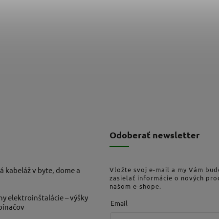
Odoberať newsletter
á kabeláž v byte, dome a
Vložte svoj e-mail a my Vám bu
zasielať informácie o nových pr
našom e-shope.
ny elektroinštalácie – výšky
Email
ypínačov