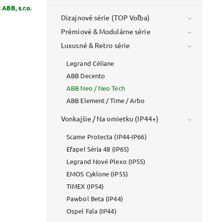
:
ABB, s.r.o.
Dizajnové série (TOP Voľba)
Prémiové & Modulárne série
Luxusné & Retro série
Legrand Céliane
ABB Decento
ABB Neo / Neo Tech
ABB Element / Time / Arbo
Vonkajšie / Na omietku (IP44+)
Scame Protecta (IP44-IP66)
Efapel Séria 48 (IP65)
Legrand Nové Plexo (IP55)
EMOS Cyklone (IP55)
TIMEX (IP54)
Pawbol Beta (IP44)
Ospel Fala (IP44)