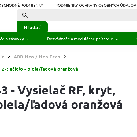
OBCHODNÉ PODMIENKY
PODMIENKY OCHRANY OSOBNÝCH ÚDAJOV
Hľadať
če a zásuvky
Rozvádzače a modulárne prístroje
ie
ABB Neo / Neo Tech
/
/
2-tlačidlo - biela/ľadová oranžová
 - Vysielač RF, kryt,
 biela/ľadová oranžová