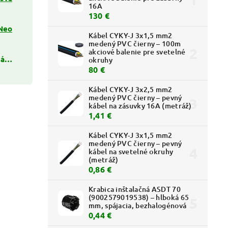
16A
130 €
Neo
Kábel CYKY-J 3x1,5 mm2
medený PVC čierny – 100m
akciové balenie pre svetelné
ná…
okruhy
80 €
Kábel CYKY-J 3x2,5 mm2
medený PVC čierny – pevný
kábel na zásuvky 16A (metráž)
1,41 €
Kábel CYKY-J 3x1,5 mm2
medený PVC čierny – pevný
kábel na svetelné okruhy
(metráž)
0,86 €
Krabica inštalačná ASDT 70
(9002579019538) – hlboká 65
mm, spájacia, bezhalogénová
0,44 €