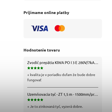
Prijímame online platby
Hodnotenie tovaru
Zvodič prepätia KIWA PO I 3 E 280V/7kA B+C+D (T1+T2+T3) 3P - 81.201
+ kvalita je v poriadku dufam že bude dobre
fungovať
Uzemňovacia tyč - ZT 1,5 m - 1500mm/pr.25mm - Fe/Zn - f712112
+ Je to zinkovaná tyč, vyzerá dobre.