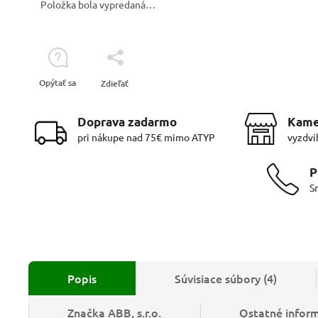
Položka bola vypredaná…
Opýtať sa
Zdieľať
Doprava zadarmo
Kame
pri nákupe nad 75€ mimo ATYP
vyzdvi
P
S
Popis
Súvisiace súbory (4)
Značka
ABB, s.r.o.
Ostatné infor