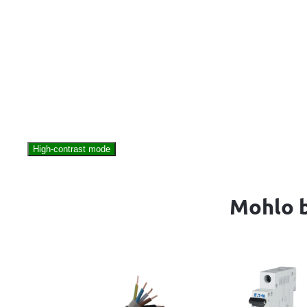
High-contrast mode
Mohlo b