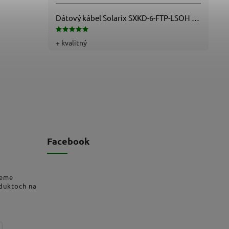
Dátový kábel Solarix SXKD-6-FTP-LSOH - Cat6, FTP, LSOH, drôt (26000005)
+ kvalitný
Facebook
deme
oduktoch na