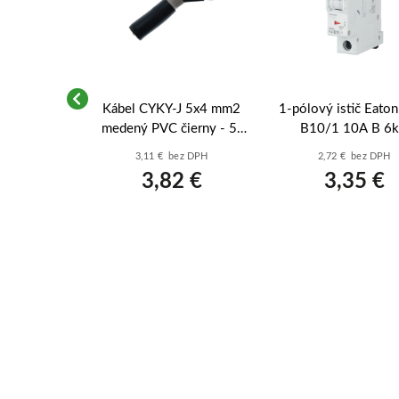
 5x10 mm2
Kábel CYKY-J 5x4 mm2
1-pólový istič Eato
ierny - 5-
medený PVC čierny - 5-
B10/1 10A B 6
ý prívod k
žilový prívod pre výkonné
(286519) – xPole Mo
z DPH
3,11 € bez DPH
2,72 € bez DPH
 (metráž)
varné dosky a stroje
 €
3,82 €
3,35 €