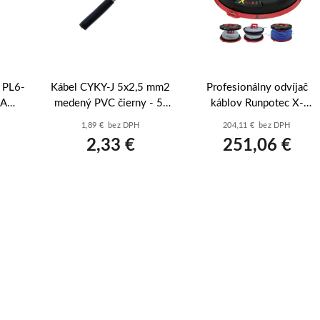
n PL6-
Kábel CYKY-J 5x2,5 mm2
Profesionálny odvíjač
kA
medený PVC čierny - 5-
káblov Runpotec X-
eller
žilový prívod pre varné
BOARD XB 500 (10136) -
1,89 € bez DPH
204,11 € bez DPH
dosky a zásuvky
Nosnosť 800 kg
2,33 €
251,06 €