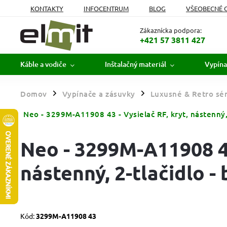
KONTAKTY
INFOCENTRUM
BLOG
VŠEOBECNÉ 
MOJA OBJEDNÁVKA
Zákaznícka podpora:
+421 57 3811 427
Káble a vodiče
Inštalačný materiál
Vypína
Domov
Vypínače a zásuvky
Luxusné & Retro sér
/
/
Neo - 3299M-A11908 43 - Vysielač RF, kryt, nástenný, 
Neo - 3299M-A11908 43
nástenný, 2-tlačidlo -
Kód:
3299M-A11908 43