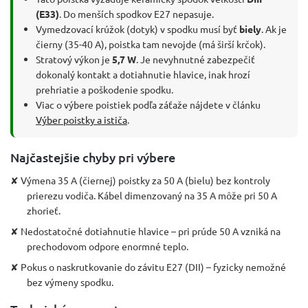
(E33)
. Do menších spodkov E27 nepasuje.
Vymedzovací krúžok (dotyk) v spodku musí byť
biely
. Ak je
čierny (35-40 A), poistka tam nevojde (má širší krčok).
Stratový výkon je
5,7 W
. Je nevyhnutné zabezpečiť
dokonalý kontakt a dotiahnutie hlavice, inak hrozí
prehriatie a poškodenie spodku.
Viac o výbere poistiek podľa záťaže nájdete v článku
Výber poistky a ističa
.
Najčastejšie chyby pri výbere
✘ Výmena 35 A (čiernej) poistky za 50 A (bielu) bez kontroly
prierezu vodiča. Kábel dimenzovaný na 35 A môže pri 50 A
zhorieť.
✘ Nedostatočné dotiahnutie hlavice – pri prúde 50 A vzniká na
prechodovom odpore enormné teplo.
✘ Pokus o naskrutkovanie do závitu E27 (DII) – fyzicky nemožné
bez výmeny spodku.