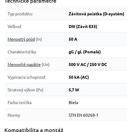
Technické parametre
Typ produktu
Závitová poistka (D-systém)
Veľkosť
DIII (Závit E33)
Menovitý prúd
(In)
50 A
Charakteristika
gG / gL (Pomalá)
Menovité napätie
(Un)
500 V AC / 250 V DC
Vypínacia schopnosť
50 kA (AC)
Stratový výkon (Pv)
5,7 W
Farba terčíka
Biela
Normy
STN EN 60269-1
Kompatibilita a montáž