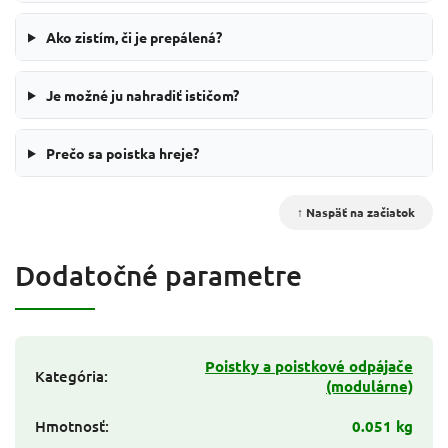
Ako zistím, či je prepálená?
Je možné ju nahradiť ističom?
Prečo sa poistka hreje?
↑ Naspäť na začiatok
Dodatočné parametre
Poistky a poistkové odpájače
Kategória
:
(modulárne)
Hmotnosť
:
0.051 kg