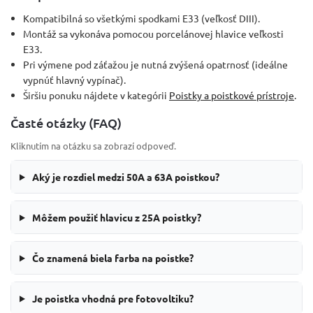
Kompatibilná so všetkými spodkami E33 (veľkosť DIII).
Montáž sa vykonáva pomocou porcelánovej hlavice veľkosti
E33.
Pri výmene pod záťažou je nutná zvýšená opatrnosť (ideálne
vypnúť hlavný vypínač).
Širšiu ponuku nájdete v kategórii
Poistky a poistkové prístroje
.
Časté otázky (FAQ)
Kliknutím na otázku sa zobrazí odpoveď.
Aký je rozdiel medzi 50A a 63A poistkou?
Môžem použiť hlavicu z 25A poistky?
Čo znamená biela farba na poistke?
Je poistka vhodná pre fotovoltiku?