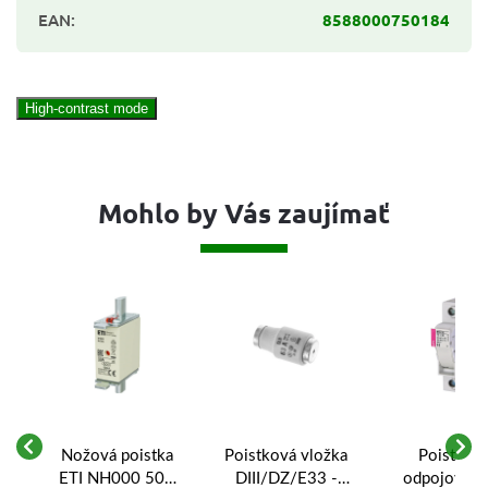
EAN
:
8588000750184
High-contrast mode
Mohlo by Vás zaujímať
vá
Nožová poistka
Poistková vložka
Poistkov
L-
ETI NH000 50A
DIII/DZ/E33 -
odpojovač 