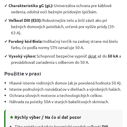
✔
Charakteristika gG (gL):
Univerzálna ochrana pre káblové
vedenia, odolná voči bežným prúdovým špičkám.
✔
Veľkosť DIII (E33):
Robustnejšie telo a širší závit ako pri
bežných domových poistkách, určené pre vyššie prúdy (35-
63 A).
✔
Farebný kód Biela:
Indikačný terčík na zadnej strane má bielu
farbu, čo podľa normy STN označuje 50 A.
✔
Vysoký výkon:
Schopnosť bezpečne vypnúť
skrat
až do
50 kA
a
prevádzkovať zariadenia s odberom do 50 A.
Použitie v praxi
Hlavné istenie rodinných domov (ak je povolená hodnota 50 A).
Istenie podružných rozvádzačov v dielňach a výrobných halách.
Ochrana silových motorov a technologických celkov.
Náhrada za poistky 50A v starých bakelitových skriniach.
★
Rýchly výber / Na čo si dať pozor
Táto poistka vyžaduje keramický spodok veľkosti
DIII