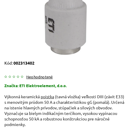
Kód:
002313402
Neohodnotené
Značka:
ETI Elektroelement, d.o.o.
Výkonná keramická
poistka
(tavná vložka) veľkosti DIII (závit E33)
s menovitým prúdom 50 A a charakteristikou gG (pomalá). Určená
na istenie hlavných prívodov, stúpačiek a silových obvodov.
Vyznačuje sa bielym indikačným terčíkom, vysokou vypínacou
schopnosťou 50 kA a robustnou konštrukciou pre náročné
podmienky.