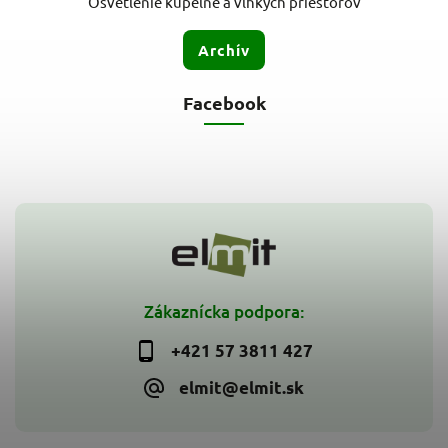
Osvetlenie kúpeľne a vlhkých priestorov
Archív
Facebook
Zákaznícka podpora:
+421 57 3811 427
elmit@elmit.sk