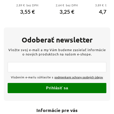
 -
gG 500V (NV00C)
63A - rýchla -
EFD 10 1-pó
2,89 € bez DPH
2,64 € bez DPH
3,89 € bez 
– 120 kA
002313103
pre valco
3,55 €
3,25 €
4,78 €
(004181211)
poistky 10
(00254000
Odoberať newsletter
Vložte svoj e-mail a my Vám budeme zasielať informácie
o nových produktoch na našom e-shope.
Vložením e-mailu súhlasíte s
podmienkami ochrany osobných údajov
Prihlásiť sa
Informácie pre vás