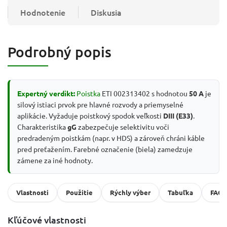
Hodnotenie
Diskusia
Podrobný popis
Expertný verdikt:
Poistka
ETI 002313402 s hodnotou
50 A
je
silový istiaci prvok pre hlavné rozvody a priemyselné
aplikácie. Vyžaduje poistkový spodok veľkosti
DIII (E33)
.
Charakteristika
gG
zabezpečuje selektivitu voči
predradeným poistkám (napr. v HDS) a zároveň chráni káble
pred preťažením. Farebné označenie (biela) zamedzuje
zámene za iné hodnoty.
Vlastnosti
Použitie
Rýchly výber
Tabuľka
FAQ
Kľúčové vlastnosti