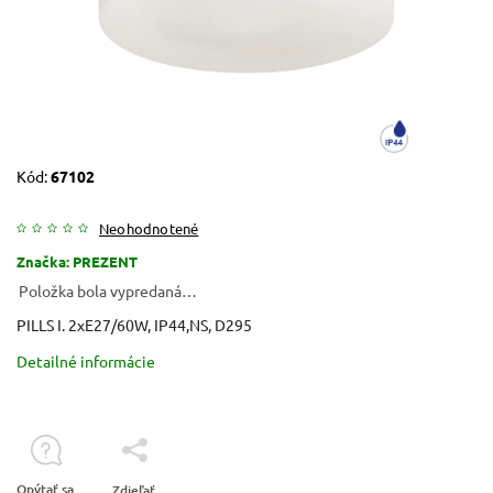
Kód:
67102
Neohodnotené
Značka:
PREZENT
Položka bola vypredaná…
PILLS I. 2xE27/60W, IP44,NS, D295
Detailné informácie
Opýtať sa
Zdieľať