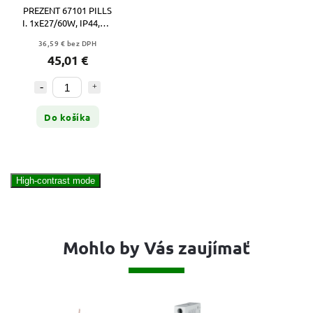
PREZENT 67101 PILLS
I. 1xE27/60W, IP44,NS,
D240
36,59 € bez DPH
45,01 €
Do košíka
High-contrast mode
Mohlo by Vás zaujímať