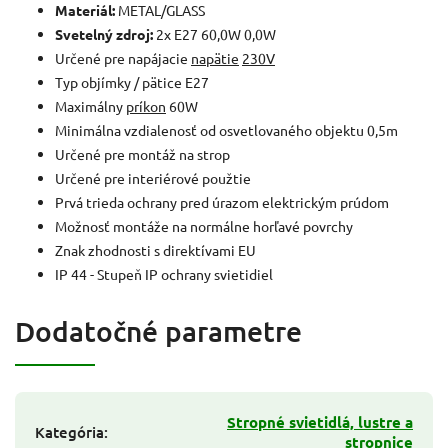
Materiál:
METAL/GLASS
Svetelný zdroj:
2x E27 60,0W 0,0W
Určené pre napájacie
napätie
230V
Typ objímky / pätice E27
Maximálny
príkon
60W
Minimálna vzdialenosť od osvetlovaného objektu 0,5m
Určené pre montáž na strop
Určené pre interiérové použtie
Prvá trieda ochrany pred úrazom elektrickým prúdom
Možnosť montáže na normálne horľavé povrchy
Znak zhodnosti s direktívami EU
IP 44 - Stupeň IP ochrany svietidiel
Dodatočné parametre
Stropné svietidlá, lustre a
Kategória
:
stropnice