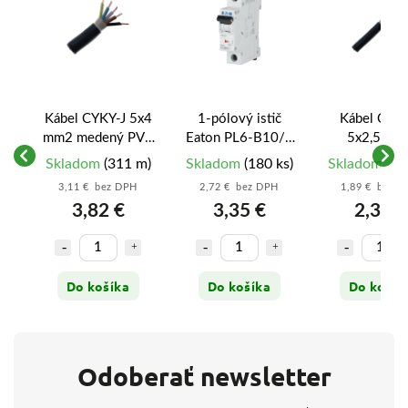
Kábel CYKY-J 5x4
1-pólový istič
Kábel CYKY
mm2 medený PVC
Eaton PL6-B10/1
5x2,5 mm
čierny - 5-žilový
10A B 6kA
medený P
m)
Skladom
(311 m)
Skladom
(180 ks)
Skladom
(83
vý
prívod pre
(286519) – xPole
čierny - 5-ži
3,11 € bez DPH
2,72 € bez DPH
1,89 € bez 
k
výkonné varné
Moeller
prívod pre v
3,82 €
3,35 €
2,33 €
dosky a stroje
dosky a zás
Do košíka
Do košíka
Do košík
Odoberať newsletter