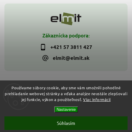
Zákaznícka podpora:
+421 57 3811 427
elmit@elmit.sk
Používame súbory cookie, aby sme vám umožnili pohodlné
prehliadanie webovej stránky a vďaka analýze neustále zlepšovali
Copyright 2026
ELMIT - Elektroinštalačný materiál, svietidlá
.
jej funkcie, výkon a použiteľnosť.
Viac informácií
Všetky práva vyhradené.
Vytvořil
Shoptet
| Design
Shoptak.cz
Nastavenie
Súhlasím