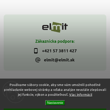
Zákaznícka podpora:
+421 57 3811 427
elmit@elmit.sk
Používame súbory cookie, aby sme vám umožnili pohodlné
prehliadanie webovej stránky a vďaka analýze neustále zlepšovali
Copyright 2026
ELMIT - Elektroinštalačný materiál, svietidlá
.
jej funkcie, výkon a použiteľnosť.
Viac informácií
Všetky práva vyhradené.
Vytvořil
Shoptet
| Design
Shoptak.cz
Nastavenie