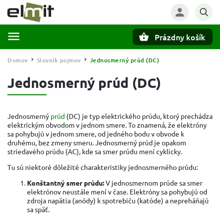
Prázdny košík
Hľadať
Domov
Slovník pojmov
Jednosmerný prúd (DC)
/
/
Jednosmerný prúd (DC)
Jednosmerný
prúd
(DC) je typ elektrického prúdu, ktorý prechádza
elektrickým obvodom v jednom smere. To znamená, že elektróny
sa pohybujú v jednom smere, od jedného bodu v obvode k
druhému, bez zmeny smeru. Jednosmerný prúd je opakom
striedavého prúdu (AC), kde sa smer prúdu mení cyklicky.
Tu sú niektoré dôležité charakteristiky jednosmerného prúdu:
Konštantný smer prúdu:
V jednosmernom prúde sa smer
elektrónov neustále mení v čase. Elektróny sa pohybujú od
zdroja napätia (anódy) k spotrebiču (katóde) a nepreháňajú
sa späť.