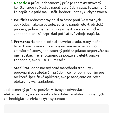
Napätie
a prúd:
Jednosmerný prúd je charakterizovaný
konštantnou veľkosťou napätia a prúdu v čase. To znamená,
že napätie a prúd majú stálu hodnotu bez cyklických zmien.
Použitie:
Jednosmerný prúd sa často používa v rôznych
aplikáciách, ako sú batérie, solárne panely, elektrolytické
procesy, jednosmerné motory a niektoré elektronické
zariadenia, ako sú napríklad počítačové zdroje napätia.
Premena:
Na rozdiel od striedavého prúdu, ktorý možno
ľahko transformovať na rôzne úrovne napätia pomocou
transformátorov, jednosmerný prúd sa priamo nepretvára na
iné napätie. Pre jeho zmenu sa používajú elektronické
zariadenia, ako sú DC-DC meniče.
Stabilita:
Jednosmerný prúd má výhodu stability v
porovnaní so striedavým prúdom, čo ho robí vhodným pre
niektoré špecifické aplikácie, ako je napájanie citlivých
elektronických zariadení.
Jednosmerný prúd sa používa v rôznych odvetviach
elektrotechniky a elektroniky a hrá dôležitú úlohu v moderných
technológiách a elektrických systémoch.