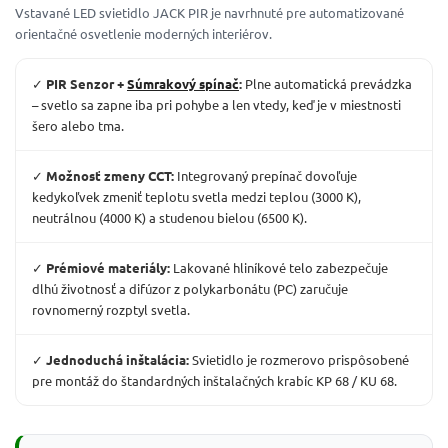
Vstavané LED svietidlo JACK PIR je navrhnuté pre automatizované
orientačné osvetlenie moderných interiérov.
✓
PIR Senzor +
Súmrakový spínač
:
Plne automatická prevádzka
– svetlo sa zapne iba pri pohybe a len vtedy, keď je v miestnosti
šero alebo tma.
✓
Možnosť zmeny CCT:
Integrovaný prepínač dovoľuje
kedykoľvek zmeniť teplotu svetla medzi teplou (3000 K),
neutrálnou (4000 K) a studenou bielou (6500 K).
✓
Prémiové materiály:
Lakované hliníkové telo zabezpečuje
dlhú životnosť a difúzor z polykarbonátu (PC) zaručuje
rovnomerný rozptyl svetla.
✓
Jednoduchá inštalácia:
Svietidlo je rozmerovo prispôsobené
pre montáž do štandardných inštalačných krabíc KP 68 / KU 68.