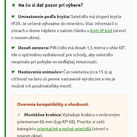
★
Na čo si dať pozor pri výbere?
☛
Umiestnenie podľa krytia:
Svietidlo má stupeň krytia
IP20. Je určené výhradne do interiéru. Viac informácií o
zónach v dome nájdete v našom článku o
krytí IP kód
(otvorí
v novom okne).
☛
Dosah senzora:
PIR čidlo má dosah 1,5 metra v uhle 60°.
Ide o optimálnu vzdialenosť pre schody, aby svietidlo
nespínalo pri pohybe vo vedľajšej miestnosti.
☛
Nastavenia snímačov:
Čas svietenia (cca 15 s) aj
citlivosť na šero sú pevne nastavené výrobcom a nie je
možné ich používateľsky meniť.
Overenie kompatibility a vhodnosti
✓
Montážna krabica:
Vyžaduje krabicu s vnútorným
priemerom 60 mm (typ KP 68). Pozrite si celú
kategóriu
orientačné a nočné svietidlá
(otvorí v
novom okne).