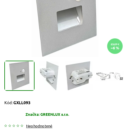
23,27 €
–6 %
Kód:
GXLL093
Značka:
GREENLUX s.r.o.
Neohodnotené