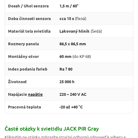
Dosah / Uhol senzora
1,5 m / 60°
Doba činnosti senzora
cca 15 s
(fixná)
Materiál tela svietidla
Lakovaný hliník
(Šedá)
Rozmery panelu
86,5 x 86,5 mm
Montážny otvor
60 mm
(do KP 68)
Index podania farieb
Ra ? 80
Životnosť
25 000 h
Napájacie
napätie
220 – 240 V AC
Pracovná teplota
-20 až +40 °C
Časté otázky k svietidlu JACK PIR Gray
Kliknutím na otázku zobrazíte stručnú odbornú odpoveď k výberu a