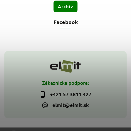
Archív
Facebook
Zákaznícka podpora:
+421 57 3811 427
elmit@elmit.sk