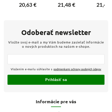
P65
1,5W 75lm
1,5W 75lm
1,5W 75
20,63 €
21,48 €
21,48 
3000/4000/6500K
3000/4000/6500K
3000/4000/
230V čierna
230V šedá
230V hlin
Odoberať newsletter
Vložte svoj e-mail a my Vám budeme zasielať informácie
o nových produktoch na našom e-shope.
Vložením e-mailu súhlasíte s
podmienkami ochrany osobných údajov
Prihlásiť sa
Informácie pre vás