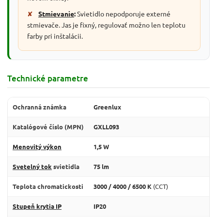
✘
Stmievanie
:
Svietidlo nepodporuje externé
stmievače. Jas je fixný, regulovať možno len teplotu
farby pri inštalácii.
Technické parametre
Ochranná známka
Greenlux
Katalógové číslo (MPN)
GXLL093
Menovitý výkon
1,5 W
Svetelný tok
svietidla
75 lm
Teplota chromatickosti
3000 / 4000 / 6500 K
(CCT)
Stupeň krytia IP
IP20