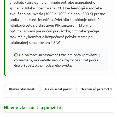
chodieb, ktoré úplne eliminuje potrebu manuálneho
spínania. Vďaka integrovanej
CCT technológii
si môžete
zvoliť teplotu svetla (3000 K, 4000 K alebo 6500 K) presne
podľa charakteru interiéru. Svietidlo kombinuje odolné
hliníkové telo s diskrétnym PIR senzorom, ktorý je
optimalizovaný pre nočnú prevádzku, čím zabezpečuje
maximálny komfort a bezpečnosť pohybu v tme pri
minimálnej spotrebe len 1,5 W.
ⓘ Tip:
Snímače sú nastavené fixne pre nočnú prevádzku,
čo znamená, že svietidlo nebude zbytočne spínať počas
dňa pri dostatku prirodzeného svetla.
Hlavné vlastnosti
Na čo si dať pozor
Technické parametre
Hlavné vlastnosti a použitie