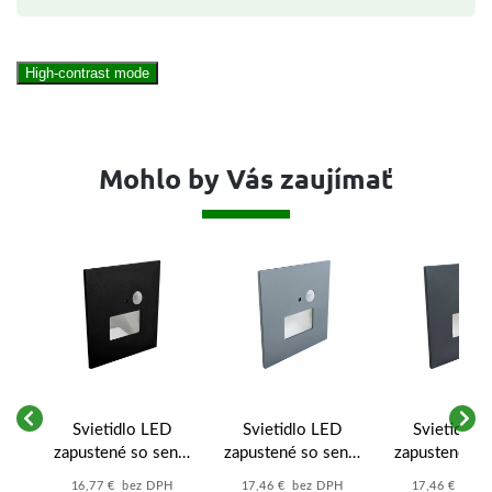
High-contrast mode
Mohlo by Vás zaujímať
é
Svietidlo LED
Svietidlo LED
Svietidlo 
lo
zapustené so senz.
zapustené so senz.
zapustené so
JACK PIR GXLL092
JACK PIR GXLL094
JACK PIR GX
16,77 € bez DPH
17,46 € bez DPH
17,46 € bez