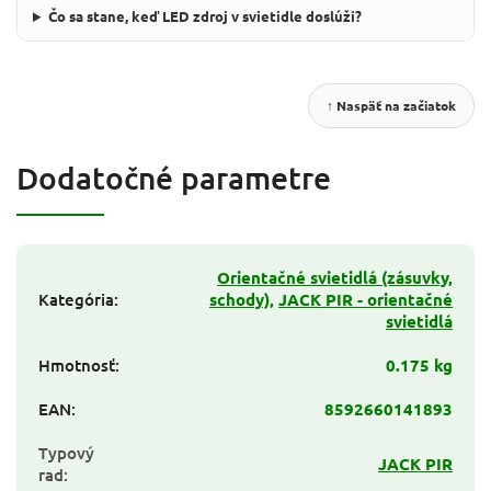
Čo sa stane, keď LED zdroj v svietidle doslúži?
↑ Naspäť na začiatok
Dodatočné parametre
Orientačné svietidlá (zásuvky,
Kategória
:
schody)
,
JACK PIR - orientačné
svietidlá
Hmotnosť
:
0.175 kg
EAN
:
8592660141893
Typový
JACK PIR
rad
: