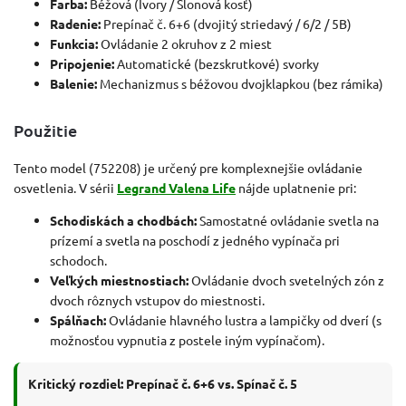
Farba:
Béžová (Ivory / Slonová kosť)
Radenie:
Prepínač č. 6+6 (dvojitý striedavý / 6/2 / 5B)
Funkcia:
Ovládanie 2 okruhov z 2 miest
Pripojenie:
Automatické (bezskrutkové) svorky
Balenie:
Mechanizmus s béžovou dvojklapkou (bez rámika)
Použitie
Tento model (752208) je určený pre komplexnejšie ovládanie
osvetlenia. V sérii
Legrand Valena Life
nájde uplatnenie pri:
Schodiskách a chodbách:
Samostatné ovládanie svetla na
prízemí a svetla na poschodí z jedného vypínača pri
schodoch.
Veľkých miestnostiach:
Ovládanie dvoch svetelných zón z
dvoch rôznych vstupov do miestnosti.
Spálňach:
Ovládanie hlavného lustra a lampičky od dverí (s
možnosťou vypnutia z postele iným vypínačom).
Kritický rozdiel: Prepínač č. 6+6 vs. Spínač č. 5