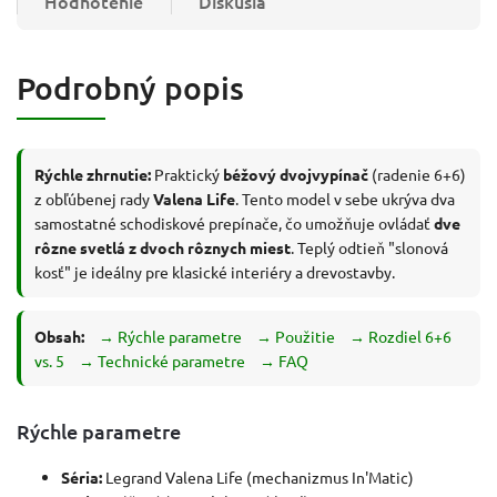
Hodnotenie
Diskusia
Podrobný popis
Rýchle zhrnutie:
Praktický
béžový dvojvypínač
(radenie 6+6)
z obľúbenej rady
Valena Life
. Tento model v sebe ukrýva dva
samostatné schodiskové prepínače, čo umožňuje ovládať
dve
rôzne svetlá z dvoch rôznych miest
. Teplý odtieň "slonová
kosť" je ideálny pre klasické interiéry a drevostavby.
Obsah:
→ Rýchle parametre
→ Použitie
→ Rozdiel 6+6
vs. 5
→ Technické parametre
→ FAQ
Rýchle parametre
Séria:
Legrand Valena Life (mechanizmus In'Matic)