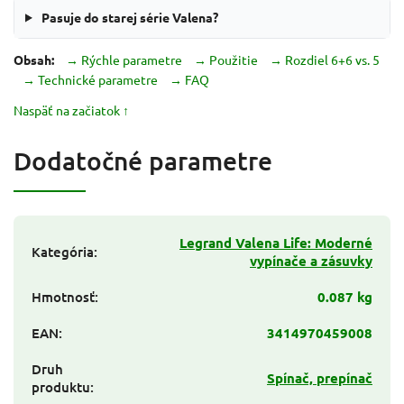
Pasuje do starej série Valena?
Obsah:
→ Rýchle parametre
→ Použitie
→ Rozdiel 6+6 vs. 5
→ Technické parametre
→ FAQ
Naspäť na začiatok ↑
Dodatočné parametre
Legrand Valena Life: Moderné
Kategória
:
vypínače a zásuvky
Hmotnosť
:
0.087 kg
EAN
:
3414970459008
Druh
Spínač, prepínač
produktu
: