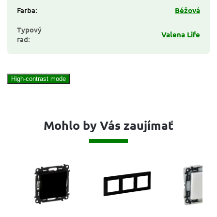
Farba
:
Béžová
Typový
Valena Life
rad
:
High-contrast mode
Mohlo by Vás zaujímať