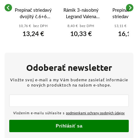
Prepínač striedavý
Rámik 3-násobný
Prepínač dvo
dvojitý č.6+6
Legrand Valena
striedavý č.
a
Legrand Valena
Life (754253) -
IP44 Legra
10,76 € bez DPH
8,40 € bez DPH
13,11 € bez 
-
Life (756308) -
Čierny matný
Valena Lif
13,24 €
10,33 €
16,12 
Čierny matný
(752158) - B
Odoberať newsletter
Vložte svoj e-mail a my Vám budeme zasielať informácie
o nových produktoch na našom e-shope.
Vložením e-mailu súhlasíte s
podmienkami ochrany osobných údajov
Prihlásiť sa