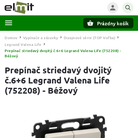
Prázdny košík
Hľadať
Domov
Vypínače a zásuvky
Dizajnové série (TOP Voľba)
/
/
/
Legrand Valena Life
/
Prepínač striedavý dvojitý č.6+6 Legrand Valena Life (752208) -
Béžový
Prepínač striedavý dvojitý
č.6+6 Legrand Valena Life
(752208) - Béžový