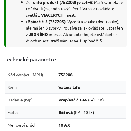
⚠
Tento produkt (752208) je č. 6+6:
Má 6 svoriek. Je
to "dvojitý schodiskový". Používa sa, ak ovládate
svetlá z
VIACERÝCH
miest.
ℹ
Spínač č. 5 (752205):
Vyzerá rovnako (dve klapky),
ale má len 3 svorky. Používa sa, ak ovládate luster len
z
JEDNÉHO
miesta. Ak nepotrebujete ovládanie z
dvoch miest, stačí vám lacnejší spínač č. 5.
Technické parametre
Kód výrobcu (MPN)
752208
Séria
Valena Life
Radenie (typ)
Prepínač č. 6+6
(6/2, 5B)
Farba
Béžová
(RAL 1013)
Menovitý prúd
10 AX