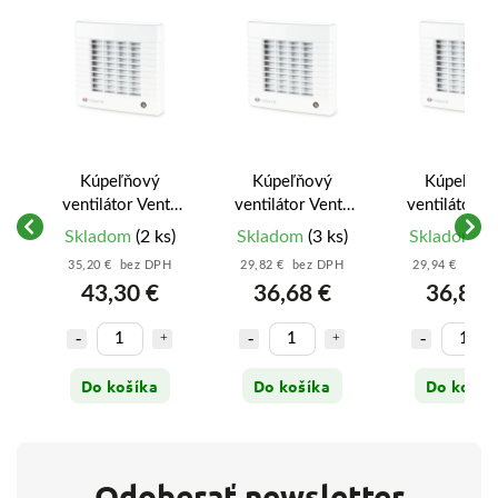
Kúpeľňový
Kúpeľňový
Kúpeľňov
ventilátor Vents
ventilátor Vents
ventilátor V
100 MA T L –
100 MA L –
100 MA T
)
Skladom
(2 ks)
Skladom
(3 ks)
Skladom
(1
Časovač, Žalúzia,
100mm / 98m3/h
100mm / 98
35,20 € bez DPH
29,82 € bez DPH
29,94 € bez 
100
Ložiská (Do
(Automatická
(Automatic
43,30 €
36,68 €
36,83 
stropu)
žalúzia + Ložiská)
žalúzia + Čas
Do košíka
Do košíka
Do košík
Odoberať newsletter