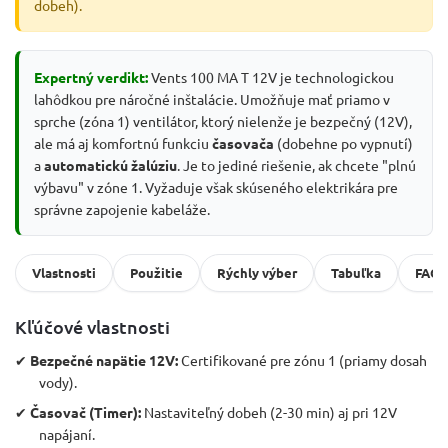
dobeh).
Expertný verdikt:
Vents 100 MA T 12V je technologickou
lahôdkou pre náročné inštalácie. Umožňuje mať priamo v
sprche (zóna 1) ventilátor, ktorý nielenže je bezpečný (12V),
ale má aj komfortnú funkciu
časovača
(dobehne po vypnutí)
a
automatickú žalúziu
. Je to jediné riešenie, ak chcete "plnú
výbavu" v zóne 1. Vyžaduje však skúseného elektrikára pre
správne zapojenie kabeláže.
Vlastnosti
Použitie
Rýchly výber
Tabuľka
FAQ
Kľúčové vlastnosti
✔
Bezpečné napätie 12V:
Certifikované pre zónu 1 (priamy dosah
vody).
✔
Časovač (Timer):
Nastaviteľný dobeh (2-30 min) aj pri 12V
napájaní.