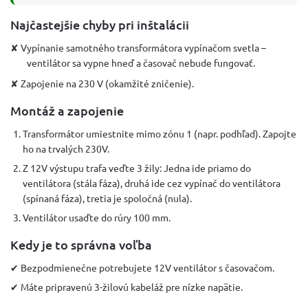
Najčastejšie chyby pri inštalácii
✘ Vypínanie samotného transformátora vypínačom svetla –
ventilátor sa vypne hneď a časovač nebude fungovať.
✘ Zapojenie na 230 V (okamžité zničenie).
Montáž a zapojenie
Transformátor umiestnite mimo zónu 1 (napr. podhľad). Zapojte
ho na trvalých 230V.
Z 12V výstupu trafa veďte 3 žily: Jedna ide priamo do
ventilátora (stála fáza), druhá ide cez vypínač do ventilátora
(spínaná fáza), tretia je spoločná (nula).
Ventilátor usaďte do rúry 100 mm.
Kedy je to správna voľba
✔ Bezpodmienečne potrebujete 12V ventilátor s časovačom.
✔ Máte pripravenú 3-žilovú kabeláž pre nízke napätie.