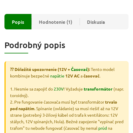
Popis
Hodnotenie (1)
Diskusia
Podrobný popis
?? Dôležité upozornenie (12V +
Časovač
):
Tento model
kombinuje bezpečné
napätie
12V AC
a
časovač
.
1. Nesmie sa zapojiť do
230V
! Vyžaduje
transformátor
(napr.
toroidný).
2. Pre fungovanie časovača musí byť transformátor
trvalo
pod napätím
. Spínanie (ovládanie) sa musí riešiť až na 12V
strane (potrebný 3-žilový kábel od trafa k ventilátoru: 12V
stálych, 12V spínaných, Nula). Bežné zapojenie "vypínač pred
trafom" tu nebude fungovať (časovač by nemal
prúd
na