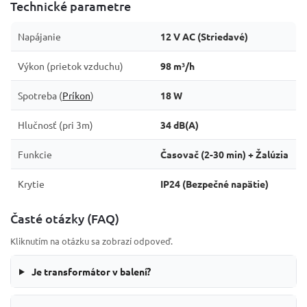
Technické parametre
Napájanie
12 V AC (Striedavé)
Výkon (prietok vzduchu)
98 m³/h
Spotreba (
Príkon
)
18 W
Hlučnosť (pri 3m)
34 dB(A)
Funkcie
Časovač (2-30 min) + Žalúzia
Krytie
IP24 (Bezpečné napätie)
Časté otázky (FAQ)
Kliknutím na otázku sa zobrazí odpoveď.
Je transformátor v balení?