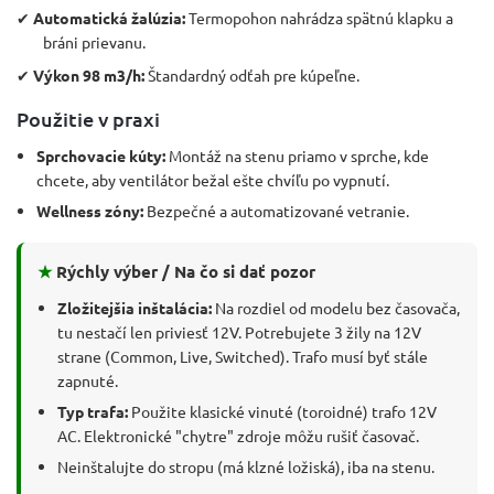
✔
Automatická žalúzia:
Termopohon nahrádza spätnú klapku a
bráni prievanu.
✔
Výkon 98 m3/h:
Štandardný odťah pre kúpeľne.
Použitie v praxi
Sprchovacie kúty:
Montáž na stenu priamo v sprche, kde
chcete, aby ventilátor bežal ešte chvíľu po vypnutí.
Wellness zóny:
Bezpečné a automatizované vetranie.
★
Rýchly výber / Na čo si dať pozor
Zložitejšia inštalácia:
Na rozdiel od modelu bez časovača,
tu nestačí len priviesť 12V. Potrebujete 3 žily na 12V
strane (Common, Live, Switched). Trafo musí byť stále
zapnuté.
Typ trafa:
Použite klasické vinuté (toroidné) trafo 12V
AC. Elektronické "chytre" zdroje môžu rušiť časovač.
Neinštalujte do stropu (má klzné ložiská), iba na stenu.