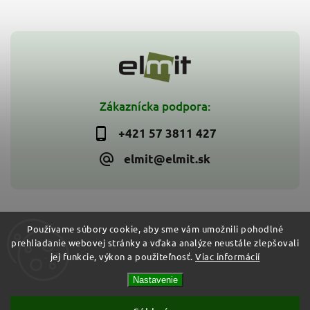
Zákaznícka podpora:
+421 57 3811 427
elmit@elmit.sk
Používame súbory cookie, aby sme vám umožnili pohodlné
prehliadanie webovej stránky a vďaka analýze neustále zlepšovali
Copyright 2026
ELMIT - Elektroinštalačný materiál, svietidlá
.
jej funkcie, výkon a použiteľnosť.
Viac informácií
Všetky práva vyhradené.
Vytvořil
Shoptet
| Design
Shoptak.cz
Nastavenie