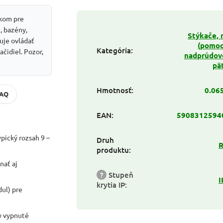
kom pre
, bazény,
Stýkače, 
uje ovládať
(pomoc
Kategória
:
čidiel. Pozor,
nadprúdov
pä
Hmotnosť
:
0.06
FAQ
EAN
:
5908312594
pický rozsah 9 –
Druh
R
produktu
:
nať aj
?
Stupeň
I
krytia IP
:
ul) pre
y vypnuté