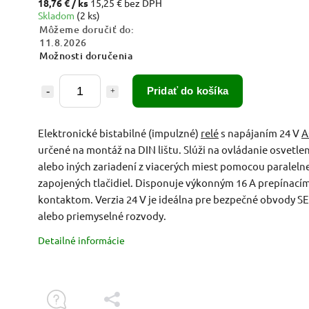
18,76 €
/ ks
15,25 € bez DPH
Skladom
(2 ks)
Môžeme doručiť do:
11.8.2026
Možnosti doručenia
Pridať do košíka
Elektronické bistabilné (impulzné)
relé
s napájaním 24 V
A
určené na montáž na DIN lištu. Slúži na ovládanie osvetle
alebo iných zariadení z viacerých miest pomocou paraleln
zapojených tlačidiel. Disponuje výkonným 16 A prepínací
kontaktom. Verzia 24 V je ideálna pre bezpečné obvody S
alebo priemyselné rozvody.
Detailné informácie