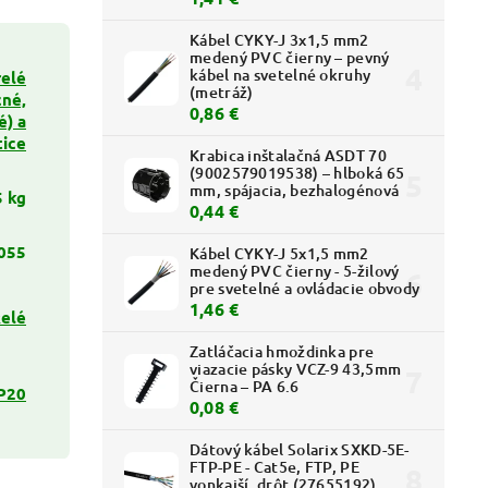
Kábel CYKY-J 3x1,5 mm2
medený PVC čierny – pevný
kábel na svetelné okruhy
relé
(metráž)
né,
0,86 €
é) a
tice
Krabica inštalačná ASDT 70
(9002579019538) – hlboká 65
mm, spájacia, bezhalogénová
5 kg
0,44 €
055
Kábel CYKY-J 5x1,5 mm2
medený PVC čierny - 5-žilový
pre svetelné a ovládacie obvody
1,46 €
elé
Zatláčacia hmoždinka pre
viazacie pásky VCZ-9 43,5mm
Čierna – PA 6.6
P20
0,08 €
Dátový kábel Solarix SXKD-5E-
FTP-PE - Cat5e, FTP, PE
vonkajší, drôt (27655192)