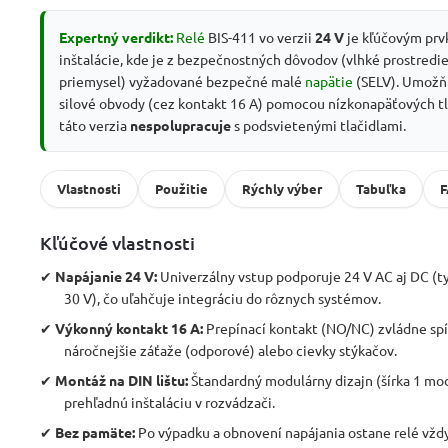
Expertný verdikt:
Relé
BIS-411 vo verzii
24 V
je kľúčovým prv
inštalácie, kde je z bezpečnostných dôvodov (vlhké prostredie
priemysel) vyžadované bezpečné malé
napätie
(SELV). Umožň
silové obvody (cez kontakt 16 A) pomocou nízkonapäťových tla
táto verzia
nespolupracuje
s podsvietenými tlačidlami.
Vlastnosti
Použitie
Rýchly výber
Tabuľka
Kľúčové vlastnosti
✔
Napájanie 24 V:
Univerzálny vstup podporuje 24 V AC aj DC (ty
30 V), čo uľahčuje integráciu do rôznych systémov.
✔
Výkonný kontakt 16 A:
Prepínací kontakt (NO/NC) zvládne spí
náročnejšie záťaže (odporové) alebo cievky stýkačov.
✔
Montáž na DIN lištu:
Štandardný modulárny dizajn (šírka 1 mod
prehľadnú inštaláciu v rozvádzači.
✔
Bez pamäte:
Po výpadku a obnovení napájania ostane relé vžd