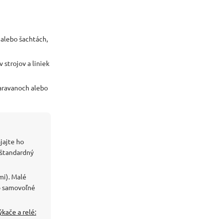
 alebo šachtách,
 strojov a liniek
karavanoch alebo
ájajte ho
 štandardný
mi). Malé
bo samovoľné
ýkače a relé: