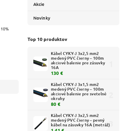
Akcie
Novinky
o 10%
Top 10 produktov
Kábel CYKY-J 3x2,5 mm2
medený PVC čierny – 100m
akciové balenie pre zásuvky
16A
130 €
Kábel CYKY-J 3x1,5 mm2
medený PVC čierny – 100m
akciové balenie pre svetelné
okruhy
80 €
Kábel CYKY-J 3x2,5 mm2
medený PVC čierny – pevný
kábel na zásuvky 16A (metráž)
1,41 €