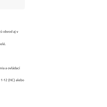
jú obvod aj v
elé.
nia a ovládací
 11-12 (NC) alebo