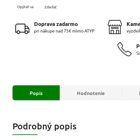
Opýtať sa
Zdieľať
Doprava zadarmo
Kame
pri nákupe nad 75€ mimo ATYP
vyzdvi
P
S
Popis
Hodnotenie
Podrobný popis