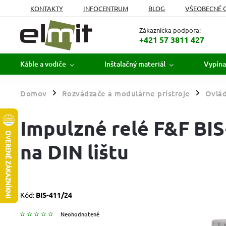
KONTAKTY
INFOCENTRUM
BLOG
VŠEOBECNÉ 
MOJA OBJEDNÁVKA
Zákaznícka podpora:
+421 57 3811 427
Káble a vodiče
Inštalačný materiál
Vypína
Domov
Rozvádzače a modulárne prístroje
Ovlád
/
/
Impulzné relé F&F BI
na DIN lištu
Kód:
BIS-411/24
Neohodnotené