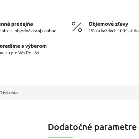
nná predajňa
Objemové zľavy
hnite si objednávky aj osobne
1% za každých 100€ až d
oradíme s výberom
me tu pre Vás Po - So
Diskusia
Dodatočné parametre