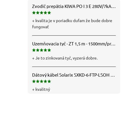
Zvodič prepätia KIWA PO I 3 E 280V/7kA B+C+D (T1+T2+T3) 3P - 81.201
+ kvalita je v poriadku dufam že bude dobre
fungovať
Uzemňovacia tyč - ZT 1,5 m - 1500mm/pr.25mm - Fe/Zn - f712112
+ Je to zinkovaná tyč, vyzerá dobre.
Dátový kábel Solarix SXKD-6-FTP-LSOH - Cat6, FTP, LSOH, drôt (26000005)
+ kvalitný