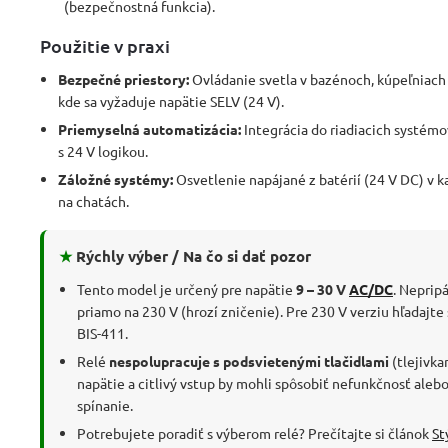
(bezpečnostná funkcia).
Použitie v praxi
Bezpečné priestory:
Ovládanie svetla v bazénoch, kúpeľniach
kde sa vyžaduje napätie SELV (24 V).
Priemyselná automatizácia:
Integrácia do riadiacich systémov
s 24 V logikou.
Záložné systémy:
Osvetlenie napájané z batérií (24 V DC) v 
na chatách.
★
Rýchly výber / Na čo si dať pozor
Tento model je určený pre napätie
9 – 30 V
AC/DC
. Neprip
priamo na 230 V (hrozí zničenie). Pre 230 V verziu hľadajte
BIS-411.
Relé
nespolupracuje s podsvietenými tlačidlami
(tlejivka
napätie a citlivý vstup by mohli spôsobiť nefunkčnosť ale
spínanie.
Potrebujete poradiť s výberom relé? Prečítajte si článok
St