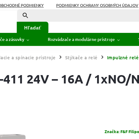
OBCHODNÉ PODMIENKY
PODMIENKY OCHRANY OSOBNÝCH ÚDAJOV
Hľadať
če a zásuvky
Rozvádzače a modulárne prístroje
acie a spínacie prístroje
Stýkače a relé
Impulzné relé
/
/
S-411 24V – 16A / 1xNO/
Značka:
F&F Filipo