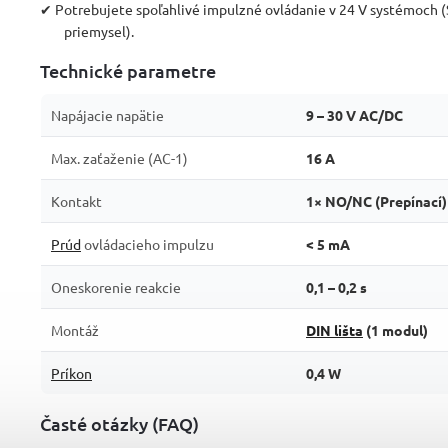
✔ Potrebujete spoľahlivé impulzné ovládanie v 24 V systémoch 
priemysel).
Technické parametre
Napájacie napätie
9 – 30 V AC/DC
Max. zaťaženie (AC-1)
16 A
Kontakt
1× NO/NC (Prepínací)
Prúd
ovládacieho impulzu
< 5 mA
Oneskorenie reakcie
0,1 – 0,2 s
Montáž
DIN lišta
(1 modul)
Príkon
0,4 W
Časté otázky (FAQ)