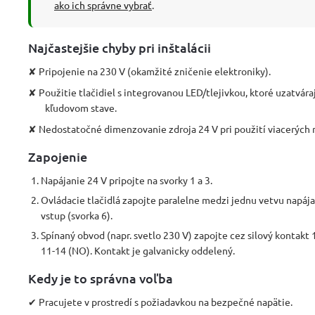
ako ich správne vybrať
.
Najčastejšie chyby pri inštalácii
✘ Pripojenie na 230 V (okamžité zničenie elektroniky).
✘ Použitie tlačidiel s integrovanou LED/tlejivkou, ktoré uzatvára
kľudovom stave.
✘ Nedostatočné dimenzovanie zdroja 24 V pri použití viacerých r
Zapojenie
Napájanie 24 V pripojte na svorky 1 a 3.
Ovládacie tlačidlá zapojte paralelne medzi jednu vetvu napája
vstup (svorka 6).
Spínaný obvod (napr. svetlo 230 V) zapojte cez silový kontakt
11-14 (NO). Kontakt je galvanicky oddelený.
Kedy je to správna voľba
✔ Pracujete v prostredí s požiadavkou na bezpečné napätie.