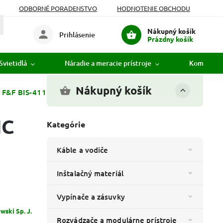
ODBORNÉ PORADENSTVO
HODNOTENIE OBCHODU
Nákupný košík
Prihlásenie
Prázdny košík
Svietidlá
Náradie a meracie prístroje
Komunikác
Nákupný košík
 F&F BIS-411 24V – 16A / 1xNO/NC na DIN lištu
NC
Kategórie
Káble a vodiče
Inštalačný materiál
Vypínače a zásuvky
wski Sp. J.
Rozvádzače a modulárne prístroje