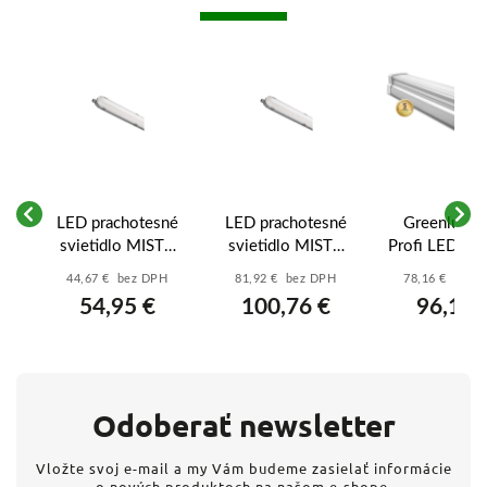
LED prachotesné
LED prachotesné
Greenlux D
svietidlo MISTY
svietidlo MISTY
Profi LED 60
re
51W studená
38W NW IP66 -
GXWP170
44,67 € bez DPH
81,92 € bez DPH
78,16 € bez 
u
biela, IP66 -
ZT1521E
54,95 €
100,76 €
96,14 
ZT1631
Odoberať newsletter
Vložte svoj e-mail a my Vám budeme zasielať informácie
o nových produktoch na našom e-shope.