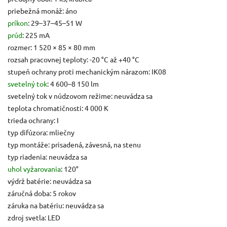
priebežná monáž: áno
príkon
: 29–37–45–51 W
prúd
: 225 mA
rozmer: 1 520 × 85 × 80 mm
rozsah pracovnej teploty: -20 °C až +40 °C
stupeň ochrany proti mechanickým nárazom: IK08
svetelný tok
: 4 600–8 150 lm
svetelný tok v núdzovom režime: neuvádza sa
teplota chromatičnosti: 4 000 K
trieda ochrany: I
typ difúzora: mliečny
typ montáže: prisadená, závesná, na stenu
typ riadenia: neuvádza sa
uhol vyžarovania
: 120°
výdrž batérie: neuvádza sa
záručná doba: 5 rokov
záruka na batériu: neuvádza sa
zdroj svetla: LED