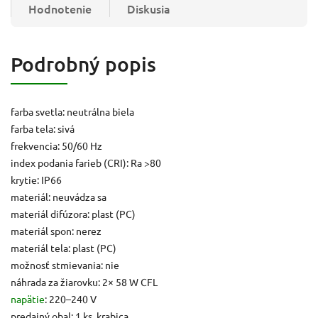
Hodnotenie
Diskusia
Podrobný popis
farba svetla: neutrálna biela
farba tela: sivá
frekvencia: 50/60 Hz
index podania farieb (CRI): Ra >80
krytie: IP66
materiál: neuvádza sa
materiál difúzora: plast (PC)
materiál spon: nerez
materiál tela: plast (PC)
možnosť stmievania: nie
náhrada za žiarovku: 2× 58 W CFL
napätie
: 220–240 V
predajný obal: 1 ks, krabica