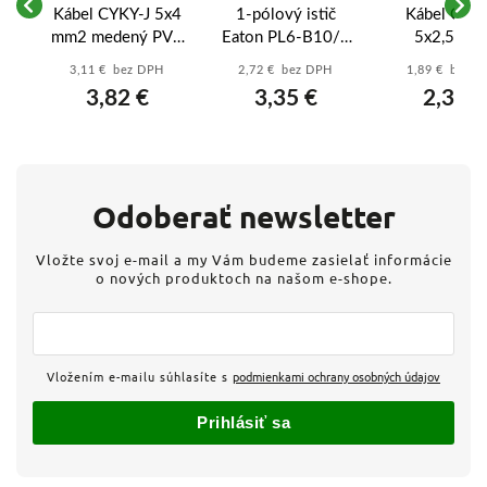
Kábel CYKY-J 5x4
1-pólový istič
Kábel CYKY
mm2 medený PVC
Eaton PL6-B10/1
5x2,5 mm
čierny - 5-žilový
10A B 6kA
medený P
3,11 € bez DPH
2,72 € bez DPH
1,89 € bez 
vý
prívod pre
(286519) – xPole
čierny - 5-ži
3,82 €
3,35 €
2,33 €
k
výkonné varné
Moeller
prívod pre v
dosky a stroje
dosky a zás
Odoberať newsletter
Vložte svoj e-mail a my Vám budeme zasielať informácie
o nových produktoch na našom e-shope.
Vložením e-mailu súhlasíte s
podmienkami ochrany osobných údajov
Prihlásiť sa