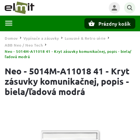
Prázdny košík
Hľadať
Domov
Vypínače a zásuvky
Luxusné & Retro série
/
/
/
ABB Neo / Neo Tech
/
Neo - 5014M-A11018 41 - Kryt zásuvky komunikačnej, popis - biela/
ľadová modrá
Neo - 5014M-A11018 41 - Kryt
zásuvky komunikačnej, popis -
biela/ľadová modrá