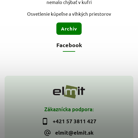
nemalo chýbať v kufri
Osvetlenie kúpeľne a vlhkých priestorov
Archív
Facebook
Zákaznícka podpora:
+421 57 3811 427
elmit@elmit.sk