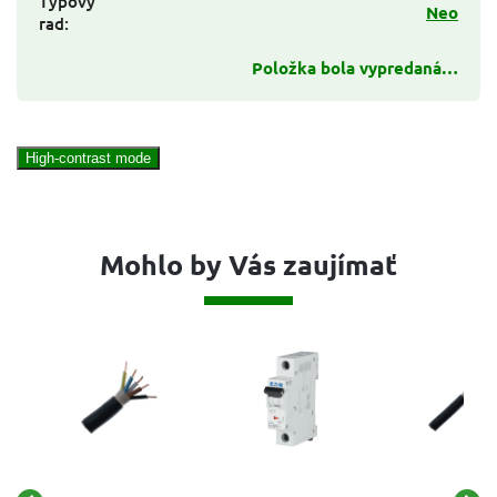
Typový
Neo
rad
:
Položka bola vypredaná…
High-contrast mode
Mohlo by Vás zaujímať