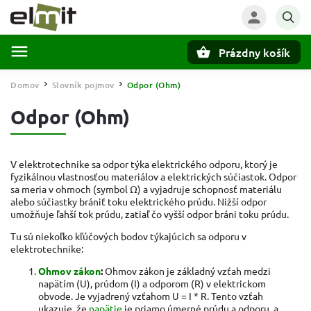
Prázdny košík
Hľadať
Domov
Slovník pojmov
Odpor (Ohm)
/
/
Odpor (Ohm)
V elektrotechnike sa odpor týka elektrického odporu, ktorý je
fyzikálnou vlastnosťou materiálov a elektrických súčiastok. Odpor
sa meria v ohmoch (symbol Ω) a vyjadruje schopnosť materiálu
alebo súčiastky brániť toku elektrického prúdu. Nižší odpor
umožňuje ľahší tok prúdu, zatiaľ čo vyšší odpor bráni toku prúdu.
Tu sú niekoľko kľúčových bodov týkajúcich sa odporu v
elektrotechnike:
Ohmov zákon
:
Ohmov zákon je základný vzťah medzi
napätím (U), prúdom (I) a odporom (R) v elektrickom
obvode. Je vyjadrený vzťahom U = I * R. Tento vzťah
ukazuje, že
napätie
je priamo úmerné prúdu a odporu, a