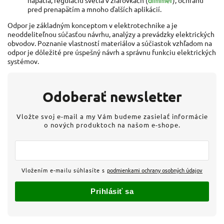
napätia, reguláciu svetla v žiarovkách (
dimmer
), ochranu
pred prenapätím a mnoho ďalších aplikácií.
Odpor je základným konceptom v elektrotechnike a je
neoddeliteľnou súčasťou návrhu, analýzy a prevádzky elektrických
obvodov. Poznanie vlastností materiálov a súčiastok vzhľadom na
odpor je dôležité pre úspešný návrh a správnu funkciu elektrických
systémov.
Odoberať newsletter
Vložte svoj e-mail a my Vám budeme zasielať informácie
o nových produktoch na našom e-shope.
Vložením e-mailu súhlasíte s
podmienkami ochrany osobných údajov
Prihlásiť sa