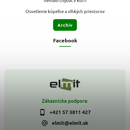
nemalo chýbať v kufri
Osvetlenie kúpeľne a vlhkých priestorov
Archív
Facebook
Zákaznícka podpora:
+421 57 3811 427
elmit@elmit.sk