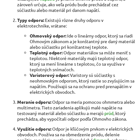
zároveň určuje, ako veľa prúdu bude prechádzať cez
súčiastku alebo materiál pri danom napätí.
Typy odporu:
Existujú rôzne druhy odporu v
elektrotechnike, vrátane:
Ohmovský odpor:
Ide o lineárny odpor, ktorý sa riadi
Ohmovým zákonom a je konštantný pre daný materiál
alebo súčiastku pri konštantnej teplote.
Teplotný odpor:
Odpor materiálov sa môže meniť s
teplotou. Niektoré materiály majú teplotný odpor,
ktorý sa mení lineárne s teplotou, čo sa využíva v
teplotných snímačoch.
Varistorový odpor:
Varistory sú súčiastky s
neohmovským odporom, ktorý rastie so zvyšujúcim sa
napätím. Používajú sa na ochranu pred prenapätím v
elektrických obvodoch.
Meranie odporu:
Odpor sa meria pomocou ohmmetra alebo
multimetra. Tieto zariadenia aplikujú malé napätie na
testovaný materiál alebo súčiastku a merajú
prúd
, ktorý
prechádza, aby vypočítali odpor podľa Ohmovho zákona.
Využitie odporu:
Odpor je kľúčovým prvkom v elektrických
obvodoch. Používa sa na obmedzenie prúdu, delenie