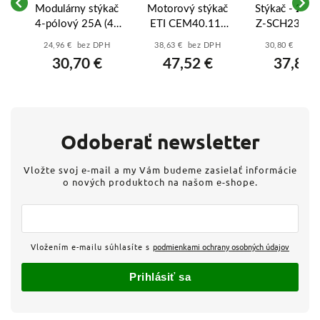
Modulárny stýkač
Motorový stýkač
Stýkač - 248
KO
4-pólový 25A (4x
ETI CEM40.11-
Z-SCH230/2
NI
NC) 230V AC –
24V-50/60Hz -
- 230V AC - 
24,96 € bez DPH
38,63 € bez DPH
30,80 € bez 
A,
ETI R 25-04
004647130
kontakt: 2 za
30,70 €
47,52 €
37,88 
0V
(002462350)
vyp
Odoberať newsletter
Vložte svoj e-mail a my Vám budeme zasielať informácie
o nových produktoch na našom e-shope.
Vložením e-mailu súhlasíte s
podmienkami ochrany osobných údajov
Prihlásiť sa