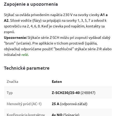
Zapojenie a upozornenia
Stýkač sa ovláda privedením napätia 230 V na svorky cievky
A1 a
A2
. Silové vodiče (fázy) sa pripájajú na svorky 1, 3, 5, 7 a odvod k
spotrebiču na 2, 4, 6, 8. Keď je cievka pod napätím, kontakty sa
zopnú.
Upozornenie:
Stýkače série Z-SCH môžu pri zopnutí vydávať slabý
"brum" (vrčanie). Pre aplikácie v tichom prostredí (spálňa,
obývačka) odporúčame použiť "bezhlučné" stýkače série Z-R alebo
inštalačné
relé
.
Technické parametre
Značka
Eaton
Typ
Z-SCH230/25-40
(248847)
Menovitý prúd (AC-1)
25 A
(odporová záťaž)
Konfigurácia kontaktov
4x NO
(Spínacie)