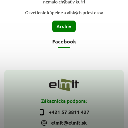
nemalo chýbať v kufri
Osvetlenie kúpeľne a vlhkých priestorov
Archív
Facebook
Zákaznícka podpora:
+421 57 3811 427
elmit@elmit.sk