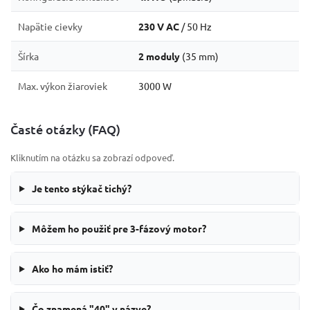
Napätie cievky
230 V AC
/ 50 Hz
Šírka
2 moduly
(35 mm)
Max. výkon žiaroviek
3000 W
Časté otázky (FAQ)
Kliknutím na otázku sa zobrazí odpoveď.
Je tento stýkač tichý?
Môžem ho použiť pre 3-fázový motor?
Ako ho mám istiť?
Čo znamená "40" v názve?