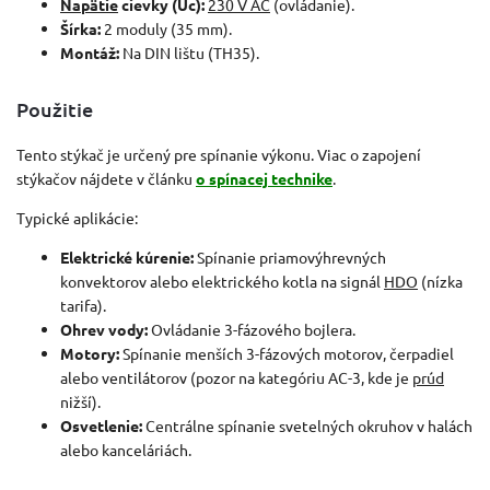
Napätie
cievky (Uc):
230 V AC
(ovládanie).
Šírka:
2 moduly (35 mm).
Montáž:
Na DIN lištu (TH35).
Použitie
Tento stýkač je určený pre spínanie výkonu. Viac o zapojení
stýkačov nájdete v článku
o spínacej technike
.
Typické aplikácie:
Elektrické kúrenie:
Spínanie priamovýhrevných
konvektorov alebo elektrického kotla na signál
HDO
(nízka
tarifa).
Ohrev vody:
Ovládanie 3-fázového bojlera.
Motory:
Spínanie menších 3-fázových motorov, čerpadiel
alebo ventilátorov (pozor na kategóriu AC-3, kde je
prúd
nižší).
Osvetlenie:
Centrálne spínanie svetelných okruhov v halách
alebo kanceláriách.