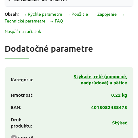
Obsah:
→ Rýchle parametre
→ Použitie
→ Zapojenie
→
Technické parametre
→ FAQ
Naspäť na začiatok ↑
Dodatočné parametre
Stýkače, relé (pomocné,
Kategória
:
nadprúdové) a pätice
Hmotnosť
:
0.22 kg
EAN
:
4015082488475
Druh
Stýkač
produktu
:
?
Stupeň