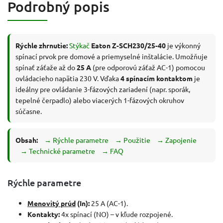
Podrobný popis
Rýchle zhrnutie:
Stýkač
Eaton Z-SCH230/25-40
je výkonný
spínací prvok pre domové a priemyselné inštalácie. Umožňuje
spínať záťaže až do
25 A
(pre odporovú záťaž AC-1) pomocou
ovládacieho napätia 230 V. Vďaka
4 spínacím kontaktom
je
ideálny pre ovládanie 3-fázových zariadení (napr. sporák,
tepelné čerpadlo) alebo viacerých 1-fázových okruhov
súčasne.
Obsah:
→ Rýchle parametre
→ Použitie
→ Zapojenie
→ Technické parametre
→ FAQ
Rýchle parametre
Menovitý prúd
(In):
25 A (AC-1).
Kontakty:
4x spínací (NO) – v kľude rozpojené.