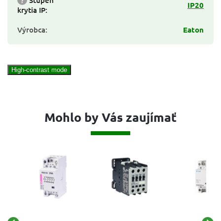
IP20
krytia IP
:
Výrobca
:
Eaton
High-contrast mode
Mohlo by Vás zaujímať