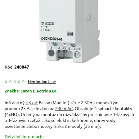
Kód:
248847
Neohodnotené
Značka:
Eaton Electric s.r.o.
Inštalačný
stýkač
Eaton (Moeller) série Z-SCH s menovitým
prúdom 25 A a cievkou na
230 V AC
. Obsahuje 4 spínacie kontakty
(4xNO). Určený na montáž do rozvádzačov pre spínanie 1-fázových
a 3-fázových záťaží, ako sú elektrické kúrenie, ohrev vody,
osvetlenie alebo motory. Šírka 2 moduly (35 mm).
Detailné informácie