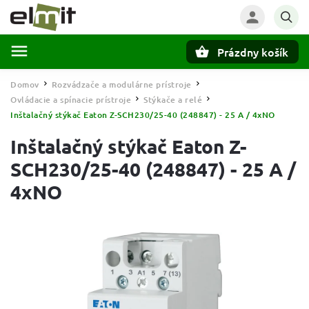
Prázdny košík
Hľadať
Domov
Rozvádzače a modulárne prístroje
/
/
Ovládacie a spínacie prístroje
Stýkače a relé
/
/
Inštalačný stýkač Eaton Z-SCH230/25-40 (248847) - 25 A / 4xNO
Inštalačný stýkač Eaton Z-
SCH230/25-40 (248847) - 25 A /
4xNO