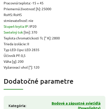
Pracovná teplota: -15 + 45
Priemerná životnosť [h]: 25000
RoHS: RoHS
stmievateľnosť: nie
Stupeň krytia IP
: IP20
Svetelný tok
[lm]: 370
Teplota chromatickosti Tc [° K]: 2800
Trieda izolácie: II
Typ LED čipu: LED 2835
Účinník Pf: 0,5
Váha [g]: 200
Vyžarovací uhol [°]: 120
Dodatočné parametre
Bodové a zápustné svietidlá
Kategória
:
(Downlighty)