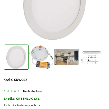
Kód:
GXDW062
Neohodnotené
Značka:
GREENLUX s.r.o.
Položka bola vypredaná…