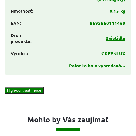
Hmotnosť
:
0.15 kg
EAN
:
8592660111469
Druh
Svietidlo
produktu
:
Výrobca
:
GREENLUX
Položka bola vypredaná…
High-contrast mode
Mohlo by Vás zaujímať