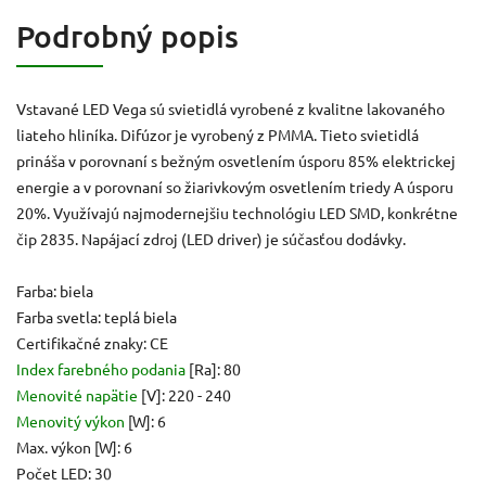
Podrobný popis
Vstavané LED Vega sú svietidlá vyrobené z kvalitne lakovaného
liateho hliníka. Difúzor je vyrobený z PMMA. Tieto svietidlá
prináša v porovnaní s bežným osvetlením úsporu 85% elektrickej
energie a v porovnaní so žiarivkovým osvetlením triedy A úsporu
20%. Využívajú najmodernejšiu technológiu LED SMD, konkrétne
čip 2835. Napájací zdroj (LED driver) je súčasťou dodávky.
Farba: biela
Farba svetla: teplá biela
Certifikačné znaky: CE
Index farebného podania
[Ra]: 80
Menovité napätie
[V]: 220 - 240
Menovitý výkon
[W]: 6
Max. výkon [W]: 6
Počet LED: 30