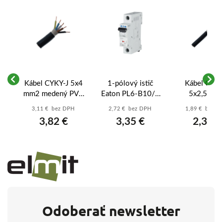
Kábel CYKY-J 5x4
1-pólový istič
Kábel CYKY
mm2 medený PVC
Eaton PL6-B10/1
5x2,5 mm
čierny - 5-žilový
10A B 6kA
medený P
3,11 € bez DPH
2,72 € bez DPH
1,89 € bez 
vý
prívod pre
(286519) – xPole
čierny - 5-ži
3,82 €
3,35 €
2,33 €
k
výkonné varné
Moeller
prívod pre v
dosky a stroje
dosky a zás
Odoberať newsletter