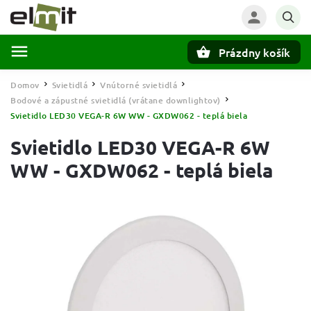
Prázdny košík
Hľadať
Domov
Svietidlá
Vnútorné svietidlá
/
/
/
Bodové a zápustné svietidlá (vrátane downlightov)
/
Svietidlo LED30 VEGA-R 6W WW - GXDW062 - teplá biela
Svietidlo LED30 VEGA-R 6W
WW - GXDW062 - teplá biela