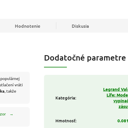
Hodnotenie
Diskusia
Dodatočné parametre
z populárnej
stlačení vráti
Legrand Va
eka
, takže
Life: Mod
Kategória
:
vypína
zásu
ozor
→
Hmotnosť
:
0.08