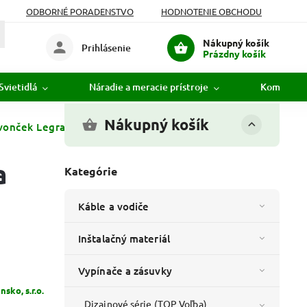
ODBORNÉ PORADENSTVO
HODNOTENIE OBCHODU
Nákupný košík
Prihlásenie
Prázdny košík
Svietidlá
Náradie a meracie prístroje
Komunikác
Nákupný košík
vonček Legrand Valena Life (752115) - Biele
a
Kategórie
Káble a vodiče
Inštalačný materiál
Vypínače a zásuvky
sko, s.r.o.
Dizajnové série (TOP Voľba)