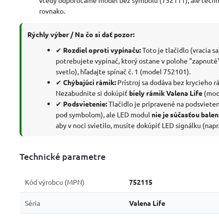
rovnako.
Rýchly výber / Na čo si dať pozor:
✔
Rozdiel oproti vypínaču:
Toto je tlačidlo (vracia sa
potrebujete vypínač, ktorý ostane v polohe "zapnuté"
svetlo), hľadajte spínač č. 1 (model 752101).
✔
Chýbajúci rámik:
Prístroj sa dodáva bez krycieho r
Nezabudnite si dokúpiť
biely rámik Valena Life
(mod
✔
Podsvietenie:
Tlačidlo je pripravené na podsvieten
pod symbolom), ale LED modul
nie je súčasťou balen
aby v noci svietilo, musíte dokúpiť LED signálku (napr
Technické parametre
Kód výrobcu (MPN)
752115
Séria
Valena Life