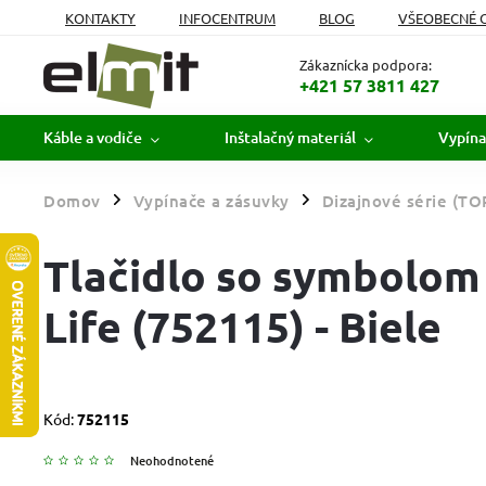
KONTAKTY
INFOCENTRUM
BLOG
VŠEOBECNÉ 
MOJA OBJEDNÁVKA
Zákaznícka podpora:
+421 57 3811 427
Káble a vodiče
Inštalačný materiál
Vypína
Domov
Vypínače a zásuvky
Dizajnové série (TO
/
/
Tlačidlo so symbolom
Life (752115) - Biele
Kód:
752115
Neohodnotené