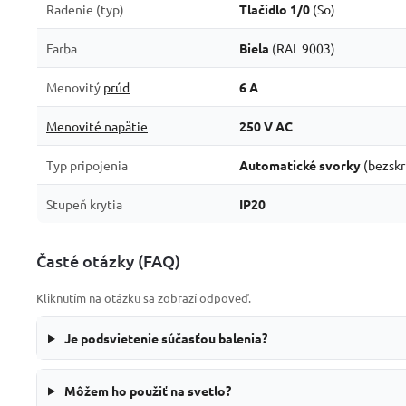
Radenie (typ)
Tlačidlo 1/0
(So)
Farba
Biela
(RAL 9003)
Menovitý
prúd
6 A
Menovité napätie
250 V AC
Typ pripojenia
Automatické svorky
(bezsk
Stupeň krytia
IP20
Časté otázky (FAQ)
Kliknutím na otázku sa zobrazí odpoveď.
Je podsvietenie súčasťou balenia?
Môžem ho použiť na svetlo?