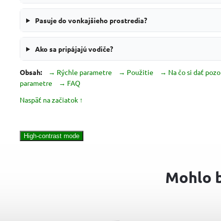
Pasuje do vonkajšieho prostredia?
Ako sa pripájajú vodiče?
Obsah:
→ Rýchle parametre
→ Použitie
→ Na čo si dať pozo
parametre
→ FAQ
Naspäť na začiatok ↑
High-contrast mode
Mohlo b