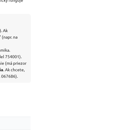
). Ak
 (napr. na
ámika.
el 754001).
ie (má priezor
ia
. Ak chcete,
. 067686).