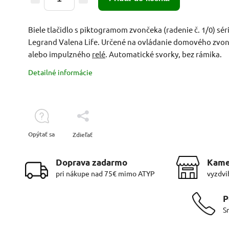
Biele tlačidlo s piktogramom zvončeka (radenie č. 1/0) sér
Legrand Valena Life. Určené na ovládanie domového zvo
alebo impulzného
relé
. Automatické svorky, bez rámika.
Detailné informácie
Opýtať sa
Zdieľať
Doprava zadarmo
Kame
pri nákupe nad 75€ mimo ATYP
vyzdvi
P
S