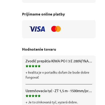
Prijímame online platby
Hodnotenie tovaru
Zvodič prepätia KIWA PO I 3 E 280V/7kA B+C+D (T1+T2+T3) 3P - 81.201
+ kvalita je v poriadku dufam že bude dobre
fungovať
Uzemňovacia tyč - ZT 1,5 m - 1500mm/pr.25mm - Fe/Zn - f712112
+ Je to zinkovaná tyč, vyzerá dobre.