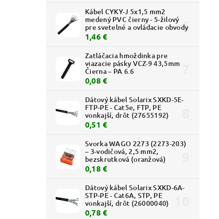
Kábel CYKY-J 5x1,5 mm2
medený PVC čierny - 5-žilový
pre svetelné a ovládacie obvody
1,46 €
Zatláčacia hmoždinka pre
viazacie pásky VCZ-9 43,5mm
Čierna – PA 6.6
0,08 €
Dátový kábel Solarix SXKD-5E-
FTP-PE - Cat5e, FTP, PE
vonkajší, drôt (27655192)
0,51 €
Svorka WAGO 2273 (2273-203)
– 3-vodičová, 2,5 mm2,
bezskrutková (oranžová)
0,18 €
Dátový kábel Solarix SXKD-6A-
STP-PE - Cat6A, STP, PE
vonkajší, drôt (26000040)
0,78 €