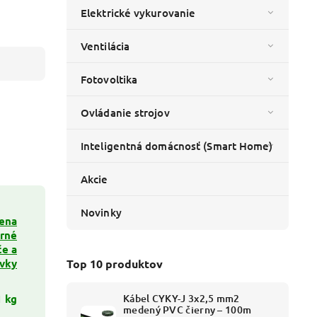
Elektrické vykurovanie
Ventilácia
Fotovoltika
Ovládanie strojov
Inteligentná domácnosť (Smart Home)
Akcie
Novinky
lena
erné
če a
vky
Top 10 produktov
1 kg
Kábel CYKY-J 3x2,5 mm2
medený PVC čierny – 100m