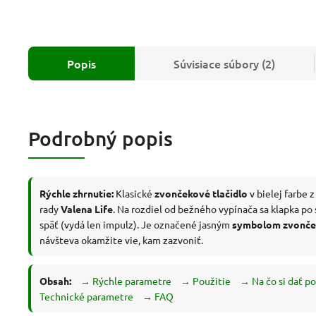
Popis
Súvisiace súbory (2)
Podrobný popis
Rýchle zhrnutie:
Klasické
zvončekové tlačidlo
v bielej farbe 
rady
Valena Life
. Na rozdiel od bežného vypínača sa klapka po 
späť (vydá len impulz). Je označené jasným
symbolom zvonč
návšteva okamžite vie, kam zazvoniť.
Obsah:
→ Rýchle parametre
→ Použitie
→ Na čo si dať p
Technické parametre
→ FAQ