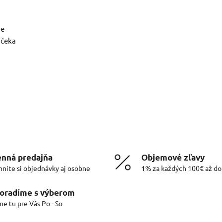
ie
nčeka
nná predajňa
Objemové zľavy
hnite si objednávky aj osobne
1% za každých 100€ až d
oradíme s výberom
me tu pre Vás Po - So