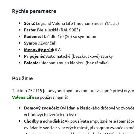
Rýchle parametre
Séria:
Legrand Valena Life (mechanizmus In'Matic)
Farba:
Biela lesklá (RAL 9003)
Radenie:
Tlačidlo 1/0 (So) so symbolom
Symbol:
Zvonček
Menovitý prúd
:
6 A
Pripojenie:
Automatické (bezskrutkové) svorky
Balenie:
Mechanizmus s klapkou (bez rámika)
Použitie
Tlačidlo 752115 je nevyhnutným prvkom pre vstupné priestory. V
Valena Life
sa používa najmä:
Domový zvonček:
Ovládanie klasického drôtového zvonče
vchodových dverách do bytu.
Chodby a schodiská:
Ak používate impulzné
relé
(pamäťov
ovládanie svetla z viacerých miest, piktogram zvončeka m
vtedy odporúčame model bez symbolu (752111), ale techn