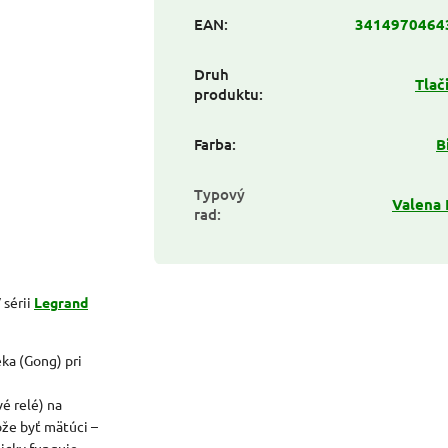
EAN
:
3414970464
Druh
Tlač
produktu
:
Farba
:
B
Typový
Valena 
rad
:
 sérii
Legrand
ka (Gong) pri
é relé) na
ôže byť mätúci –
icky funguje