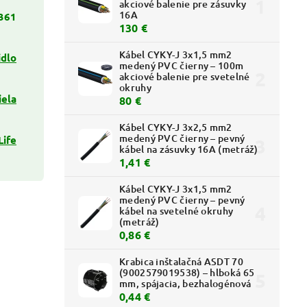
akciové balenie pre zásuvky
16A
361
130 €
Kábel CYKY-J 3x1,5 mm2
idlo
medený PVC čierny – 100m
akciové balenie pre svetelné
okruhy
iela
80 €
Kábel CYKY-J 3x2,5 mm2
medený PVC čierny – pevný
Life
kábel na zásuvky 16A (metráž)
1,41 €
Kábel CYKY-J 3x1,5 mm2
medený PVC čierny – pevný
kábel na svetelné okruhy
(metráž)
0,86 €
Krabica inštalačná ASDT 70
(9002579019538) – hlboká 65
mm, spájacia, bezhalogénová
0,44 €