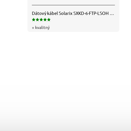
Dátový kábel Solarix SXKD-6-FTP-LSOH - Cat6, FTP, LSOH, drôt (26000005)
+ kvalitný