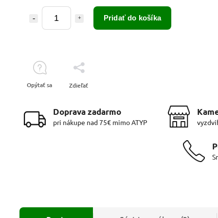
Pridať do košíka
Opýtať sa
Zdieľať
Doprava zadarmo
Kame
pri nákupe nad 75€ mimo ATYP
vyzdvi
P
S