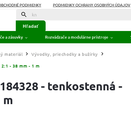
OBCHODNÉ PODMIENKY
PODMIENKY OCHRANY OSOBNÝCH ÚDAJOV
Hľadať
če a zásuvky
Rozvádzače a modulárne prístroje
ý materiál
Vývodky, priechodky a bužírky
/
/
 2:1 - 38 mm - 1 m
 184328 - tenkostenná -
1 m