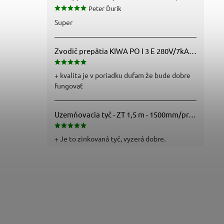
Peter Ďurík
Super
Zvodič prepätia KIWA PO I 3 E 280V/7kA B+C+D (T1+T2+T3) 3P - 81.201
+ kvalita je v poriadku dufam že bude dobre
fungovať
Uzemňovacia tyč - ZT 1,5 m - 1500mm/pr.25mm - Fe/Zn - f712112
+ Je to zinkovaná tyč, vyzerá dobre.