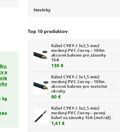
Novinky
Top 10 produktov
Kábel CYKY-J 3x2,5 mm2
medený PVC čierny – 100m
akciové balenie pre zásuvky
16A
130 €
ky,
ky a
Kábel CYKY-J 3x1,5 mm2
acie
medený PVC čierny – 100m
írky
akciové balenie pre svetelné
okruhy
80 €
3 kg
Kábel CYKY-J 3x2,5 mm2
medený PVC čierny – pevný
284
kábel na zásuvky 16A (metráž)
1,41 €