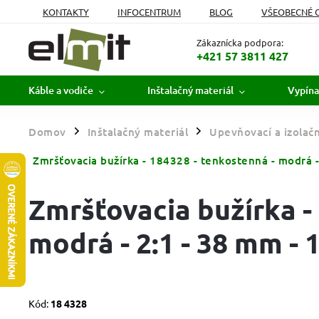
KONTAKTY
INFOCENTRUM
BLOG
VŠEOBECNÉ 
MOJA OBJEDNÁVKA
Zákaznícka podpora:
+421 57 3811 427
Káble a vodiče
Inštalačný materiál
Vypína
Domov
Inštalačný materiál
Upevňovací a izolačn
/
/
Zmršťovacia bužírka - 184328 - tenkostenná - modrá -
Zmršťovacia bužírka -
modrá - 2:1 - 38 mm - 
Kód:
18 4328