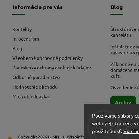
Informácie pre vás
Blog
Kontakty
Štruktúrovan
kancelárii
Infocentrum
Inštalačné zó
Blog
zásuviek a v
Všeobecné obchodné podmienky
Základné nára
Podmienky ochrany osobných údajov
domáceho maj
kufri
Odborné poradenstvo
Hodnotenie obchodu
Osvetlenie kú
Moja objednávka
Archív
Používame súbory co
webovej stránky a vď
použiteľnosť.
Viac i
Copyright 2026
ELMIT - Elektroinštalačný materiál, svietidlá
. V