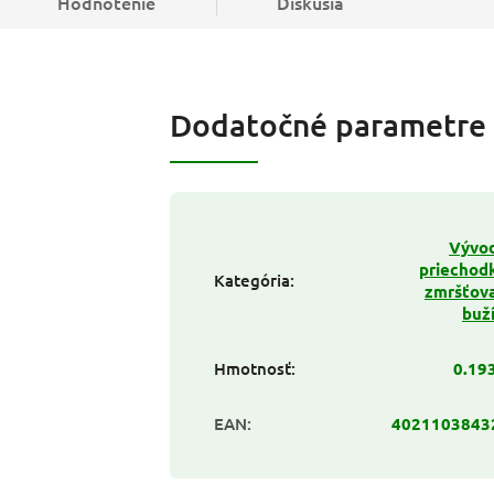
Hodnotenie
Diskusia
Dodatočné parametre
Vývod
priechod
Kategória
:
zmršťov
buž
Hmotnosť
:
0.19
EAN
:
4021103843