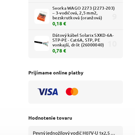
7,50 €
6,31 €
Svorka WAGO 2273 (2273-203)
– 3-vodičová, 2,5 mm2,
bezskrutková (oranžová)
0,18 €
Dátový kábel Solarix SXKD-6A-
STP-PE - Cat6A, STP, PE
vonkajší, drôt (26000040)
0,78 €
Prijímame online platby
Hodnotenie tovaru
Pevný jednožilový vodič H07V-U 1x2,5 mm2 (CY), čierny – Metráž