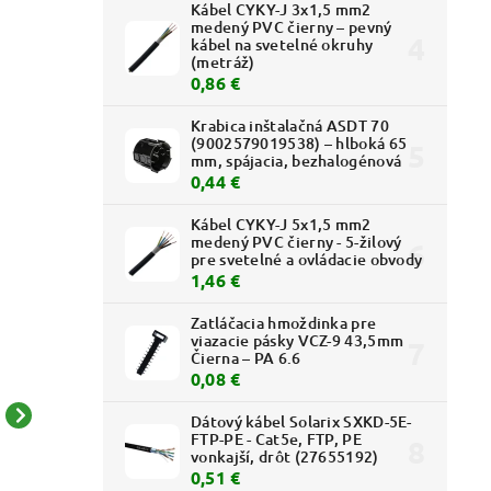
Kábel CYKY-J 3x1,5 mm2
medený PVC čierny – pevný
kábel na svetelné okruhy
(metráž)
0,86 €
Krabica inštalačná ASDT 70
(9002579019538) – hlboká 65
mm, spájacia, bezhalogénová
0,44 €
Kábel CYKY-J 5x1,5 mm2
medený PVC čierny - 5-žilový
pre svetelné a ovládacie obvody
1,46 €
Zatláčacia hmoždinka pre
viazacie pásky VCZ-9 43,5mm
Čierna – PA 6.6
0,08 €
Dátový kábel Solarix SXKD-5E-
Hadica zmršťovacia
Hadica zmršťovacia
FTP-PE - Cat5e, FTP, PE
MWTM-35/12mm s
MWTM-10/3mm s
vonkajší, drôt (27655192)
0,51 €
lepidlom čierna
lepidlom čierna
6,10 € bez DPH
5,13 € bez DPH