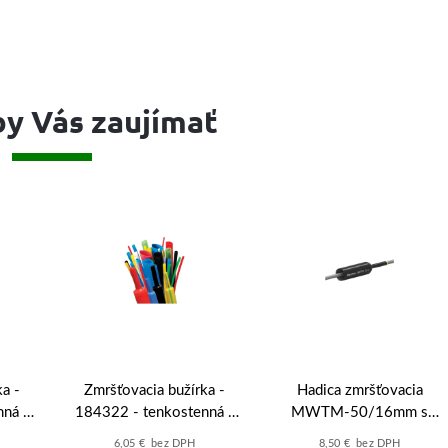
y Vás zaujímať
a -
Zmršťovacia bužírka -
Hadica zmršťovacia
nná -
184322 - tenkostenná -
MWTM-50/16mm s
mm - 1
čierna - 2:1 - 51 mm - 1 m
lepidlom čierna
6,05 € bez DPH
8,50 € bez DPH