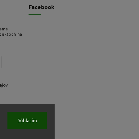
Facebook
deme
oduktoch na
ajov
Súhlasím