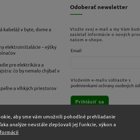
Odoberať newsletter
á kabeláž v byte, dome a
Vložte svoj e-mail a my Vám bu
zasielať informácie o nových pr
našom e-shope.
ny elektroinštalácie – výšky
Email
ypínačov
die pre elektrikára a
stra: čo by nemalo chýbať v
Vložením e-mailu súhlasíte s
podmienkami ochrany osobných úd
peľne a vlhkých priestorov
Prihlásiť sa
okie, aby sme vám umožnili pohodlné prehliadanie
aka analýze neustále zlepšovali jej funkcie, výkon a
nformácií
šetky práva vyhradené.