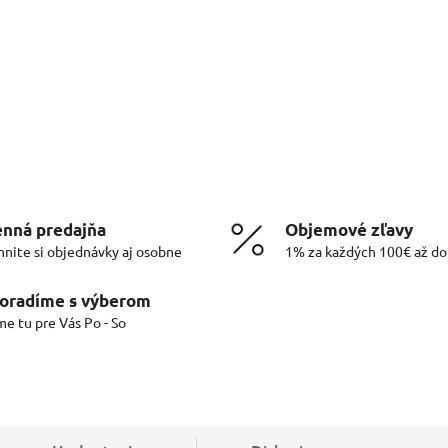
nná predajňa
Objemové zľavy
hnite si objednávky aj osobne
1% za každých 100€ až d
oradíme s výberom
me tu pre Vás Po - So