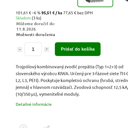
101,61 €
–6 %
95,51 €
/ ks
77,65 € bez DPH
Skladom
(3 ks)
Môžeme doručiť do:
11.8.2026
Možnosti doručenia
Pridať do košíka
Trojpólový kombinovaný zvodič prepätia (Typ 1+2+3) od
slovenského výrobcu KIWA. Určený pre 3-fázové siete TN-C
L2, L3, PEN). Poskytuje kompletnú ochranu (hrubá, stredn
jemná) v hlavnom rozvádzači. Zvodová schopnosť 12,5 kA
(10/350 µs), vymeniteľné moduly.
Detailné informácie