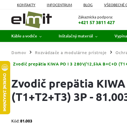
KONTAKTY
INFOCENTRUM
BLOG
VŠEOBECNÉ 
MOJA OBJEDNÁVKA
Zákaznícka podpora:
+421 57 3811 427
Káble a vodiče
Inštalačný materiál
Vypína
Domov
Rozvádzače a modulárne prístroje
Ochra
/
/
Zvodič prepätia KIWA PO I 3 280V/12,5kA B+C+D (T1
Zvodič prepätia KIWA
(T1+T2+T3) 3P - 81.00
Kód:
81.003