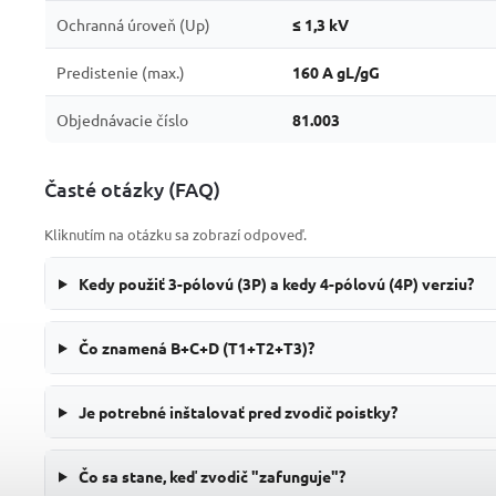
Ochranná úroveň (Up)
≤ 1,3 kV
Predistenie (max.)
160 A gL/gG
Objednávacie číslo
81.003
Časté otázky (FAQ)
Kliknutím na otázku sa zobrazí odpoveď.
Kedy použiť 3-pólovú (3P) a kedy 4-pólovú (4P) verziu?
Čo znamená B+C+D (T1+T2+T3)?
Je potrebné inštalovať pred zvodič poistky?
Čo sa stane, keď zvodič "zafunguje"?