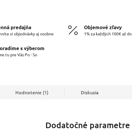
nná predajňa
Objemové zľavy
hnite si objednávky aj osobne
1% za každých 100€ až d
oradíme s výberom
me tu pre Vás Po - So
Hodnotenie (1)
Diskusia
Dodatočné parametre