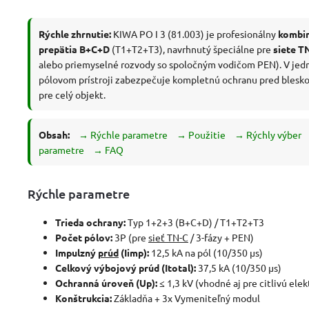
Rýchle zhrnutie:
KIWA PO I 3 (81.003) je profesionálny
kombin
prepätia B+C+D
(T1+T2+T3), navrhnutý špeciálne pre
siete T
alebo priemyselné rozvody so spoločným vodičom PEN). V jed
pólovom prístroji zabezpečuje kompletnú ochranu pred blesk
pre celý objekt.
Obsah:
→ Rýchle parametre
→ Použitie
→ Rýchly výber
parametre
→ FAQ
Rýchle parametre
Trieda ochrany:
Typ 1+2+3 (B+C+D) / T1+T2+T3
Počet pólov:
3P (pre
sieť TN-C
/ 3-fázy + PEN)
Impulzný
prúd
(Iimp):
12,5 kA na pól (10/350 µs)
Celkový výbojový prúd (Itotal):
37,5 kA (10/350 µs)
Ochranná úroveň (Up):
≤ 1,3 kV (vhodné aj pre citlivú ele
Konštrukcia:
Základňa + 3x Vymeniteľný modul