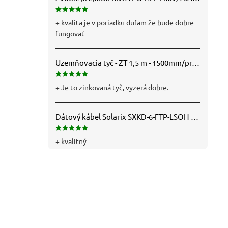
+ kvalita je v poriadku dufam že bude dobre
fungovať
Uzemňovacia tyč - ZT 1,5 m - 1500mm/pr.25mm - Fe/Zn - f712112
+ Je to zinkovaná tyč, vyzerá dobre.
Dátový kábel Solarix SXKD-6-FTP-LSOH - Cat6, FTP, LSOH, drôt (26000005)
+ kvalitný