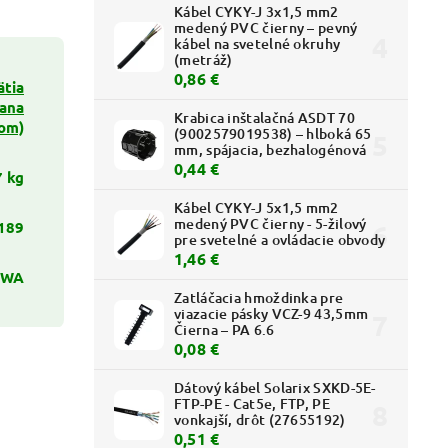
Kábel CYKY-J 3x1,5 mm2
medený PVC čierny – pevný
kábel na svetelné okruhy
(metráž)
0,86 €
ätia
ana
Krabica inštalačná ASDT 70
kom)
(9002579019538) – hlboká 65
mm, spájacia, bezhalogénová
0,44 €
7 kg
Kábel CYKY-J 5x1,5 mm2
medený PVC čierny - 5-žilový
189
pre svetelné a ovládacie obvody
1,46 €
IWA
Zatláčacia hmoždinka pre
viazacie pásky VCZ-9 43,5mm
Čierna – PA 6.6
0,08 €
Dátový kábel Solarix SXKD-5E-
FTP-PE - Cat5e, FTP, PE
vonkajší, drôt (27655192)
0,51 €