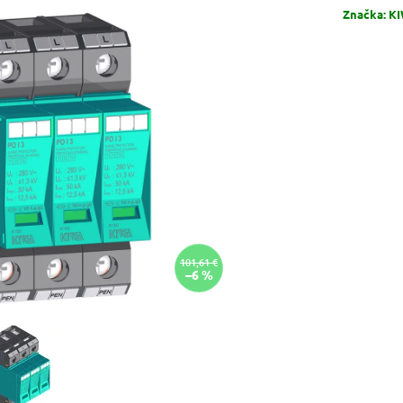
Značka:
KI
101,61 €
–6 %