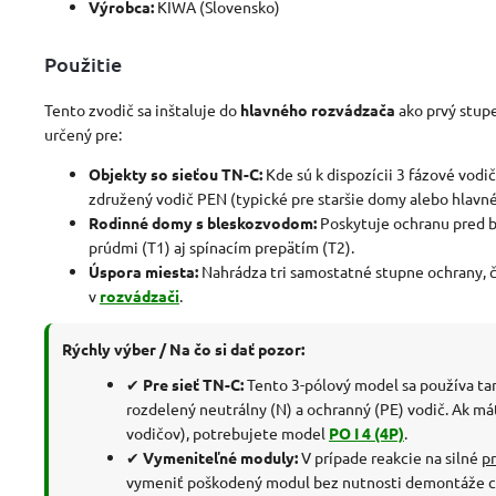
Výrobca:
KIWA (Slovensko)
Použitie
Tento zvodič sa inštaluje do
hlavného rozvádzača
ako prvý stup
určený pre:
Objekty so sieťou TN-C:
Kde sú k dispozícii 3 fázové vodi
združený vodič PEN (typické pre staršie domy alebo hlavné
Rodinné domy s bleskozvodom:
Poskytuje ochranu pred 
prúdmi (T1) aj spínacím prepätím (T2).
Úspora miesta:
Nahrádza tri samostatné stupne ochrany, č
v
rozvádzači
.
Rýchly výber / Na čo si dať pozor:
✔
Pre sieť TN-C:
Tento 3-pólový model sa používa ta
rozdelený neutrálny (N) a ochranný (PE) vodič. Ak m
vodičov), potrebujete model
PO I 4 (4P)
.
✔
Vymeniteľné moduly:
V prípade reakcie na silné
p
vymeniť poškodený modul bez nutnosti demontáže 