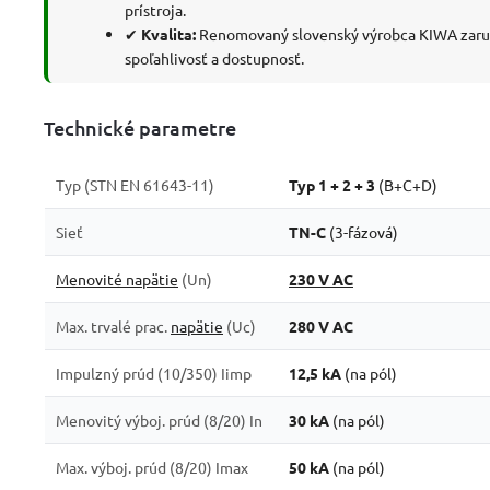
prístroja.
✔
Kvalita:
Renomovaný slovenský výrobca KIWA zaru
spoľahlivosť a dostupnosť.
Technické parametre
Typ (STN EN 61643-11)
Typ 1 + 2 + 3
(B+C+D)
Sieť
TN-C
(3-fázová)
Menovité napätie
(Un)
230 V AC
Max. trvalé prac.
napätie
(Uc)
280 V AC
Impulzný prúd (10/350) Iimp
12,5 kA
(na pól)
Menovitý výboj. prúd (8/20) In
30 kA
(na pól)
Max. výboj. prúd (8/20) Imax
50 kA
(na pól)