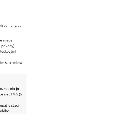
eň ochrany. Je
če a jeden
 prívody).
bleskovými
ím šetrí miesto
m, kde
nie je
áte
sieť TN-S
(5
repätie
stačí
celého