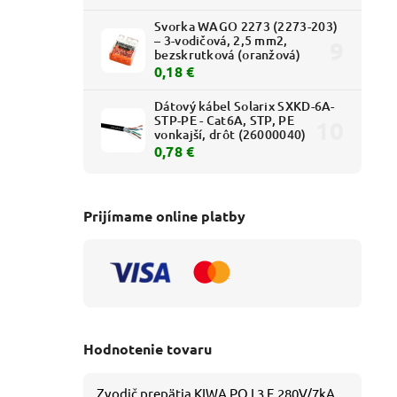
Svorka WAGO 2273 (2273-203)
– 3-vodičová, 2,5 mm2,
bezskrutková (oranžová)
0,18 €
Dátový kábel Solarix SXKD-6A-
STP-PE - Cat6A, STP, PE
vonkajší, drôt (26000040)
0,78 €
Prijímame online platby
Hodnotenie tovaru
Zvodič prepätia KIWA PO I 3 E 280V/7kA B+C+D (T1+T2+T3) 3P - 81.201