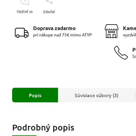
Opýtať sa
Zdieľať
Doprava zadarmo
Kame
pri nákupe nad 75€ mimo ATYP
vyzdvi
P
S
Popis
Súvisiace súbory (3)
Podrobný popis