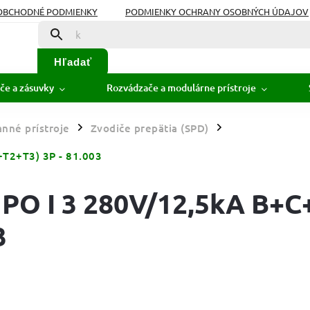
OBCHODNÉ PODMIENKY
PODMIENKY OCHRANY OSOBNÝCH ÚDAJOV
Hľadať
če a zásuvky
Rozvádzače a modulárne prístroje
nné prístroje
Zvodiče prepätia (SPD)
/
/
+T2+T3) 3P - 81.003
 PO I 3 280V/12,5kA B+C
3