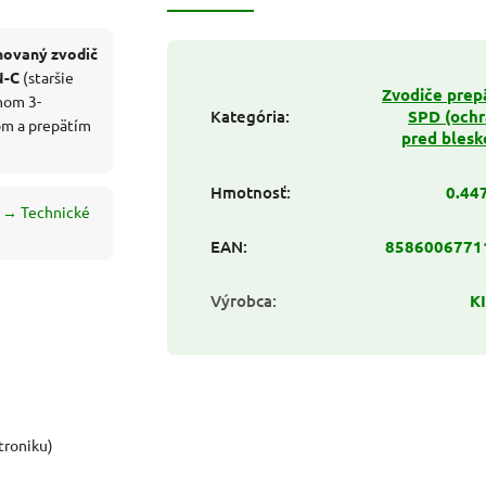
ovaný zvodič
N-C
(staršie
Zvodiče prep
nom 3-
Kategória
:
SPD (ochr
om a prepätím
pred bles
Hmotnosť
:
0.44
→ Technické
EAN
:
8586006771
Výrobca
:
K
ktroniku)