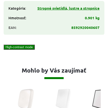
Kategória
:
Stropné svietidlá, lustre a stropnice
Hmotnosť
:
0.901 kg
EAN
:
8592920040607
High-contrast mode
Mohlo by Vás zaujímať