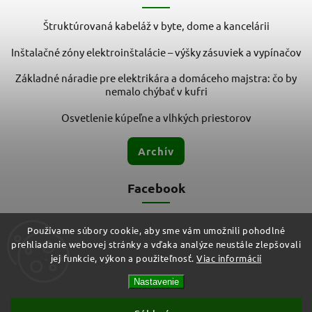
Štruktúrovaná kabeláž v byte, dome a kancelárii
Inštalačné zóny elektroinštalácie – výšky zásuviek a vypínačov
Základné náradie pre elektrikára a domáceho majstra: čo by
nemalo chýbať v kufri
Osvetlenie kúpeľne a vlhkých priestorov
Archív
Facebook
Používame súbory cookie, aby sme vám umožnili pohodlné
prehliadanie webovej stránky a vďaka analýze neustále zlepšovali
jej funkcie, výkon a použiteľnosť.
Viac informácií
Nastavenie
Copyright 2026
ELMIT - Elektroinštalačný materiál, svietidlá
.
Všetky práva vyhradené.
Vytvořil
Shoptet
| Design
Shoptak.cz