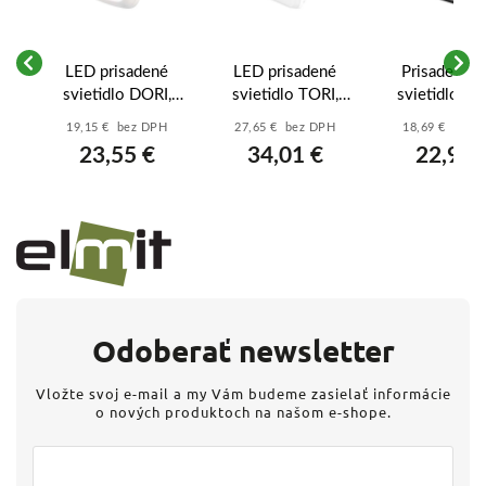
LED prisadené
LED prisadené
Prisadené 
,
svietidlo DORI,
svietidlo TORI,
svietidlo E
štvorcové b. 18W
štvorcové biele
FLORI 22W
19,15 € bez DPH
27,65 € bez DPH
18,69 € bez 
P54
neut.b.,IP54 -
24W neutr. b.,
Štvorcové s 
23,55 €
34,01 €
22,99 
ZM4313
IP54 - ZM4324
efektom (Čie
42 cm)
Odoberať newsletter
Vložte svoj e-mail a my Vám budeme zasielať informácie
o nových produktoch na našom e-shope.