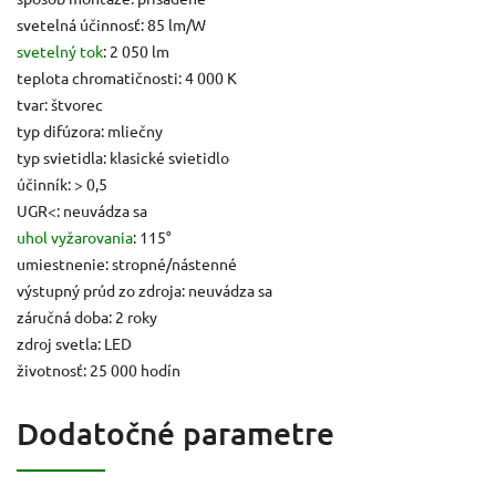
svetelná účinnosť: 85 lm/W
svetelný tok
: 2 050 lm
teplota chromatičnosti: 4 000 K
tvar: štvorec
typ difúzora: mliečny
typ svietidla: klasické svietidlo
účinník: > 0,5
UGR<: neuvádza sa
uhol vyžarovania
: 115°
umiestnenie: stropné/nástenné
výstupný prúd zo zdroja: neuvádza sa
záručná doba: 2 roky
zdroj svetla: LED
životnosť: 25 000 hodín
Dodatočné parametre