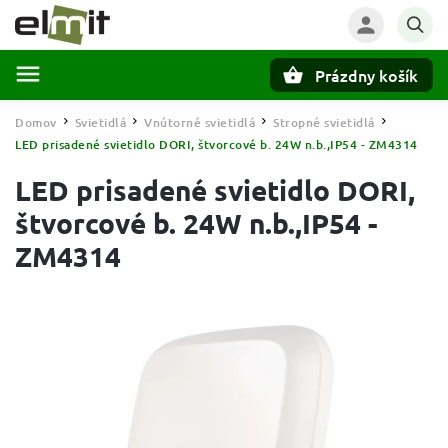
Prázdny košík
Hľadať
Domov
Svietidlá
Vnútorné svietidlá
Stropné svietidlá
/
/
/
/
LED prisadené svietidlo DORI, štvorcové b. 24W n.b.,IP54 - ZM4314
LED prisadené svietidlo DORI,
štvorcové b. 24W n.b.,IP54 -
ZM4314