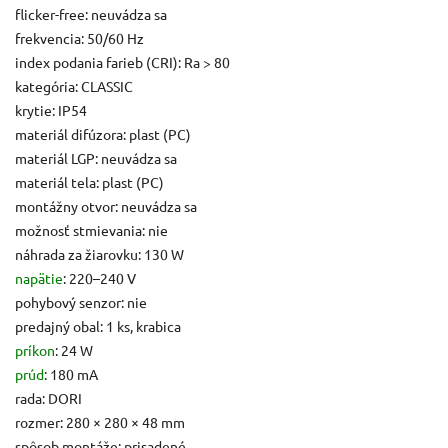
flicker-free: neuvádza sa
frekvencia: 50/60 Hz
index podania farieb (CRI): Ra > 80
kategória: CLASSIC
krytie: IP54
materiál difúzora: plast (PC)
materiál LGP: neuvádza sa
materiál tela: plast (PC)
montážny otvor: neuvádza sa
možnosť stmievania: nie
náhrada za žiarovku: 130 W
napätie
: 220–240 V
pohybový senzor: nie
predajný obal: 1 ks, krabica
príkon
: 24 W
prúd
: 180 mA
rada: DORI
rozmer: 280 × 280 × 48 mm
spôsob montáže: prisadené